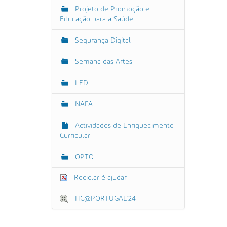
e
Projeto de Promoção e
m
Educação para a Saúde
n
o
t
Segurança Digital
a
m
Semana das Artes
a
n
h
LED
o
o
NAFA
r
i
g
Actividades de Enriquecimento
i
Curricular
n
a
OPTO
l
…
Reciclar é ajudar
TIC@PORTUGAL'24