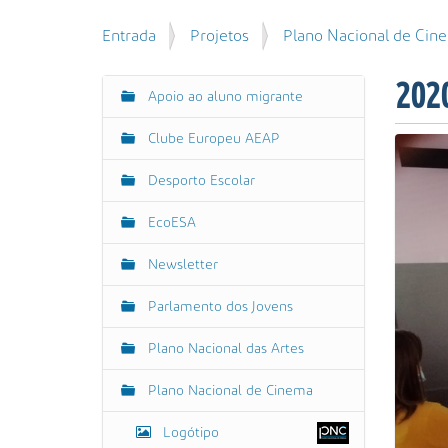
u
P
V
Entrada
Projetos
Plano Nacional de Cin
i
e
o
s
s
c
a
202
q
Apoio ao aluno migrante
N
ê
r
u
e
a
i
Clube Europeu AEAP
s
v
s
t
e
a
Desporto Escolar
á
g
A
a
EcoESA
v
a
q
a
ç
u
Newsletter
n
ã
i
ç
:
o
Parlamento dos Jovens
a
d
Plano Nacional das Artes
a
…
Plano Nacional de Cinema
Logótipo