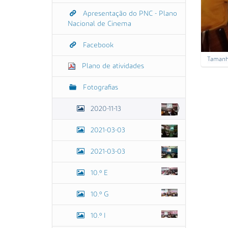
Apresentação do PNC - Plano
Nacional de Cinema
Facebook
C
Tamanh
Plano de atividades
a
r
r
Fotografias
e
g
2020-11-13
u
e
p
2021-03-03
a
r
2021-03-03
a
v
e
10.º E
r
a
10.º G
i
m
a
10.º I
g