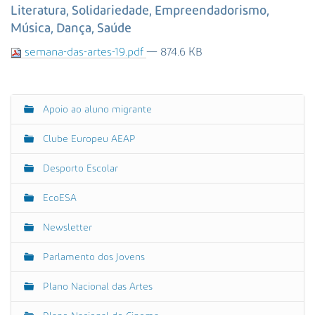
s
Literatura, Solidariedade, Empreendadorismo,
a
Música, Dança, Saúde
A
v
semana-das-artes-19.pdf
— 874.6 KB
a
n
ç
Apoio ao aluno migrante
N
a
d
a
Clube Europeu AEAP
a
v
…
e
Desporto Escolar
g
EcoESA
a
ç
Newsletter
ã
o
Parlamento dos Jovens
Plano Nacional das Artes