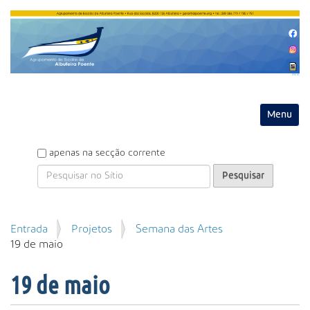
Entrar
Toggle na
P
apenas na secção corrente
e
s
q
u
P
Entrada
Projetos
Semana das Artes
i
e
19 de maio
s
s
a
q
r
19 de maio
u
i