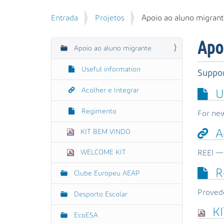
u
P
V
Entrada
Projetos
Apoio ao aluno migran
i
e
o
s
s
c
a
Apo
q
Apoio ao aluno migrante
N
ê
r
u
e
a
i
Useful information
s
Suppor
v
s
t
e
a
Acolher e Integrar
U
á
g
A
a
Regimento
v
a
For new
q
a
ç
u
A
KIT BEM VINDO
n
ã
i
ç
:
o
WELCOME KIT
REEI — 
a
d
R
Clube Europeu AEAP
a
…
Provedo
Desporto Escolar
K
EcoESA