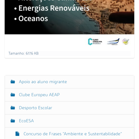
C
Tamanho: 617.6 KB
a
r
r
e
g
Apoio ao aluno migrante
N
u
a
e
Clube Europeu AEAP
p
v
a
e
r
Desporto Escolar
a
g
v
EcoESA
a
e
r
ç
a
Concurso de Frases “Ambiente e Sustentabilidade”
ã
i