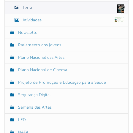
m
o
Terra
a
g
e
Atividades
m
n
Newsletter
o
t
a
Parlamento dos Jovens
m
a
Plano Nacional das Artes
n
h
o
Plano Nacional de Cinema
o
r
Projeto de Promoção e Educação para a Saúde
i
g
i
Segurança Digital
n
a
Semana das Artes
l
…
LED
NAFA