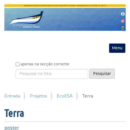
Entrar
Toggle na
P
apenas na secção corrente
e
s
q
u
P
Entrada
Projetos
EcoESA
Terra
i
e
s
s
a
Terra
q
r
u
i
poster