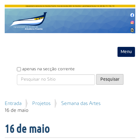
Entrar
Toggle na
P
apenas na secção corrente
e
s
q
u
P
Entrada
Projetos
Semana das Artes
i
e
16 de maio
s
s
a
q
r
16 de maio
u
i