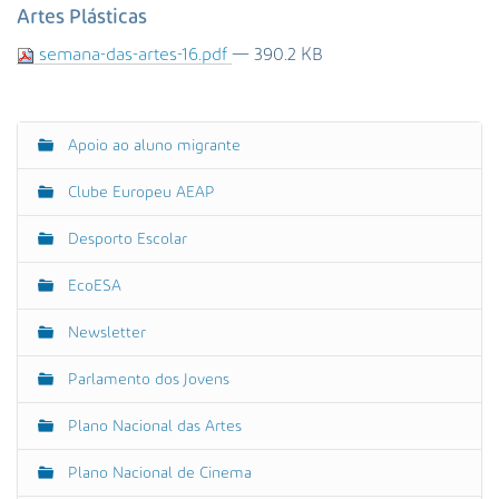
s
Artes Plásticas
a
semana-das-artes-16.pdf
— 390.2 KB
A
v
a
n
Apoio ao aluno migrante
N
ç
a
a
Clube Europeu AEAP
d
v
a
e
Desporto Escolar
…
g
EcoESA
a
ç
Newsletter
ã
o
Parlamento dos Jovens
Plano Nacional das Artes
Plano Nacional de Cinema