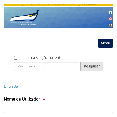
Entrar
Toggle na
P
apenas na secção corrente
e
s
q
u
P
Entrada
i
e
s
s
a
Nome de Utilizador
q
r
u
i