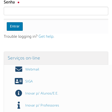
s
Senha
a
A
v
a
n
ç
Trouble logging in?
Get help
.
a
d
a
…
Serviços on-line
Webmail
SIGA
Inovar p/ Alunos/E.E.
Inovar p/ Professores