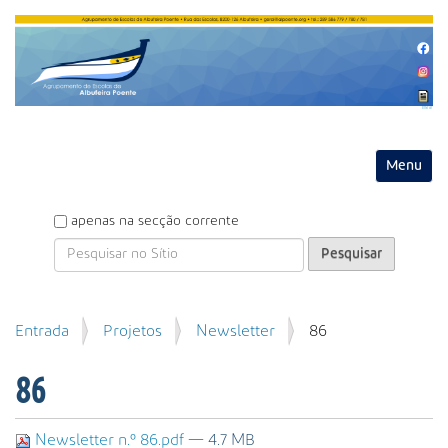
Entrar
Toggle na
P
apenas na secção corrente
e
s
q
u
P
Entrada
Projetos
Newsletter
86
i
e
s
s
a
86
q
r
u
i
Newsletter n.º 86.pdf
— 4.7 MB