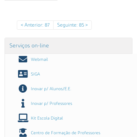
s
a
A
v
Anterior: 87
Seguinte: 85
a
n
ç
Serviços on-line
a
d
Webmail
a
…
SIGA
Inovar p/ Alunos/E.E.
Inovar p/ Professores
Kit Escola Digital
Centro de Formação de Professores