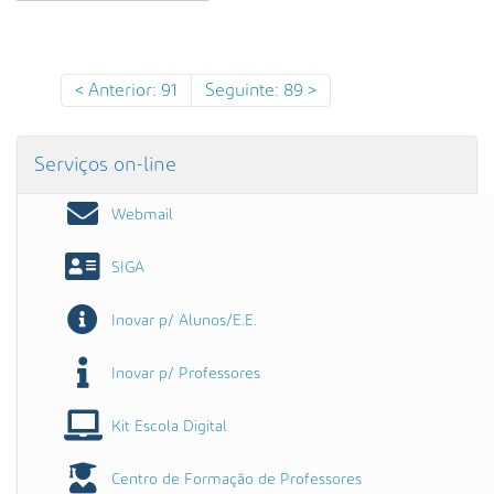
s
a
A
v
Anterior: 91
Seguinte: 89
a
n
ç
Serviços on-line
a
d
Webmail
a
…
SIGA
Inovar p/ Alunos/E.E.
Inovar p/ Professores
Kit Escola Digital
Centro de Formação de Professores