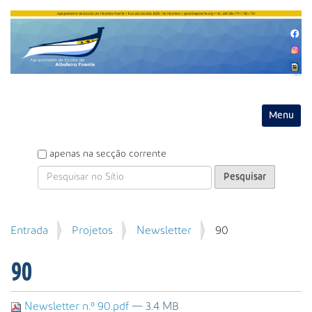
Entrar
Toggle na
P
apenas na secção corrente
e
s
q
u
P
Entrada
Projetos
Newsletter
90
i
e
s
s
a
90
q
r
u
i
Newsletter n.º 90.pdf
— 3.4 MB