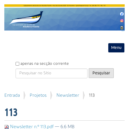
Entrar
Toggle na
P
apenas na secção corrente
e
s
q
u
P
Entrada
Projetos
Newsletter
113
i
e
s
s
a
113
q
r
u
i
Newsletter n.º 113.pdf
— 6.6 MB