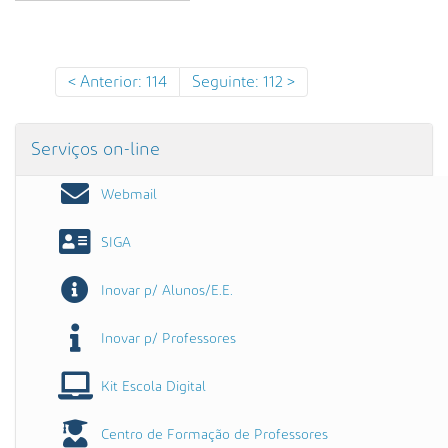
s
a
A
v
Anterior: 114
Seguinte: 112
a
n
ç
Serviços on-line
a
d
Webmail
a
…
SIGA
Inovar p/ Alunos/E.E.
Inovar p/ Professores
Kit Escola Digital
Centro de Formação de Professores