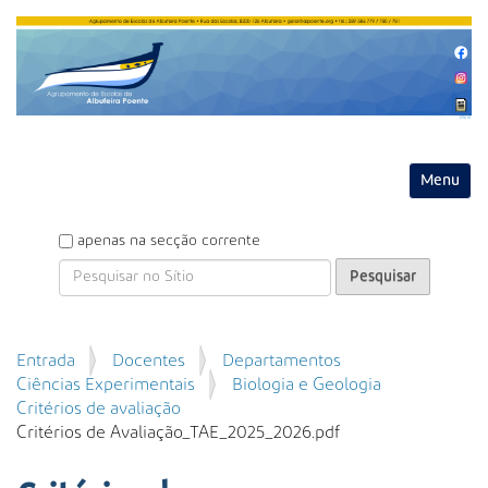
Entrar
Toggle na
P
apenas na secção corrente
e
s
q
u
P
Entrada
Docentes
Departamentos
i
e
Ciências Experimentais
Biologia e Geologia
s
s
Critérios de avaliação
a
q
Critérios de Avaliação_TAE_2025_2026.pdf
r
u
i