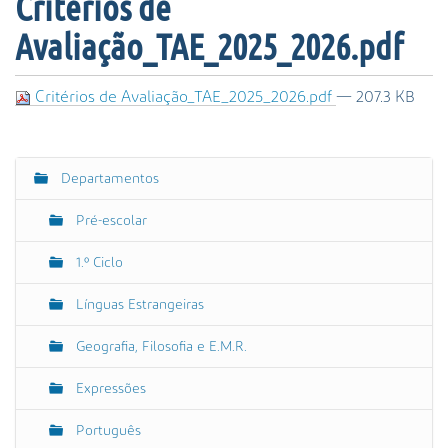
Critérios de
s
a
Avaliação_TAE_2025_2026.pdf
A
v
a
Critérios de Avaliação_TAE_2025_2026.pdf
— 207.3 KB
n
ç
a
Departamentos
d
N
a
a
Pré-escolar
…
v
e
1.º Ciclo
g
Línguas Estrangeiras
a
ç
Geografia, Filosofia e E.M.R.
ã
o
Expressões
Português