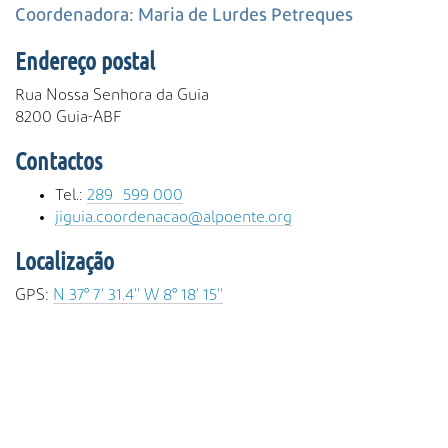
s
Coordenadora: Maria de Lurdes Petreques
a
A
Endereço postal
v
a
Rua Nossa Senhora da Guia
n
8200 Guia-ABF
ç
Contactos
a
d
Tel.:
289 599 000
a
jiguia.coordenacao@alpoente.org
…
Localização
GPS:
N 37° 7' 31.4'' W 8° 18' 15''