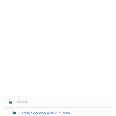
Escolas
N
a
Escola Secundária de Albufeira