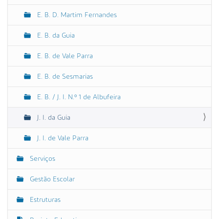
v
e
E. B. D. Martim Fernandes
g
E. B. da Guia
a
ç
E. B. de Vale Parra
ã
o
E. B. de Sesmarias
E. B. / J. I. N.º 1 de Albufeira
J. I. da Guia
J. I. de Vale Parra
Serviços
Gestão Escolar
Estruturas