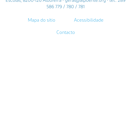
Escolas, 8200-126 Albufeira • geral@alpoente.org • tel.: 289
586 779 / 780 / 781
Mapa do sítio
Acessibilidade
Contacto