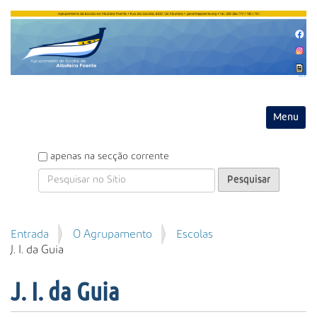
Entrar
Toggle na
P
apenas na secção corrente
e
s
q
u
P
Entrada
O Agrupamento
Escolas
i
e
J. I. da Guia
s
s
a
q
r
J. I. da Guia
u
i