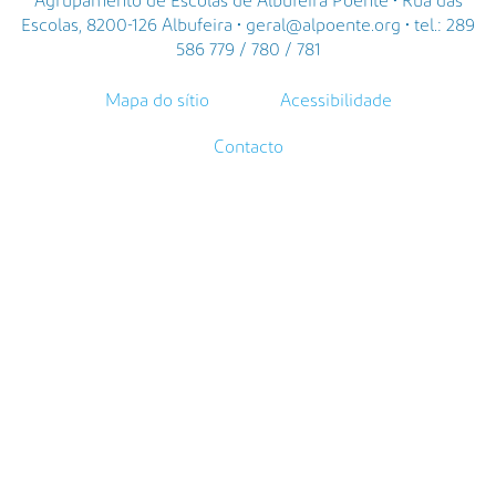
Agrupamento de Escolas de Albufeira Poente • Rua das
Escolas, 8200-126 Albufeira • geral@alpoente.org • tel.: 289
586 779 / 780 / 781
Mapa do sítio
Acessibilidade
Contacto