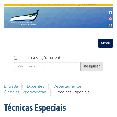
Entrar
Toggle na
P
apenas na secção corrente
e
s
q
u
P
Entrada
Docentes
Departamentos
i
e
Ciências Experimentais
Técnicas Especiais
s
s
a
q
r
Técnicas Especiais
u
i