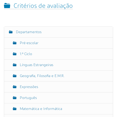
s
Critérios de avaliação
a
A
v
a
n
Departamentos
N
ç
a
a
Pré-escolar
v
d
e
a
1.º Ciclo
…
g
Línguas Estrangeiras
a
ç
Geografia, Filosofia e E.M.R.
ã
o
Expressões
Português
Matemática e Informática