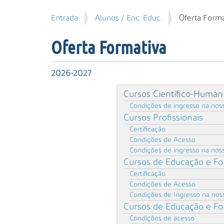
u
P
V
Entrada
Alunos / Enc. Educ.
Oferta Forma
i
e
o
s
s
c
a
Oferta Formativa
q
ê
r
u
e
i
s
2026-2027
s
t
a
Cursos Científico-Humaní
á
A
a
Condições de ingresso na nos
v
q
Cursos Profissionais
a
u
Certificação
n
i
Condições de Acesso
ç
:
Condições de ingresso na nos
a
Cursos de Educação e Fo
d
Certificação
a
Condições de Acesso
…
Condições de Ingresso na nos
Cursos de Educação e For
Condições de acesso