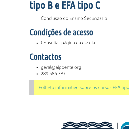
tipo B e EFA tipo C
Conclusão do Ensino Secundário
Condições de acesso
Consultar página da escola
Contactos
geral@alpoente.org
289 586 779
Folheto informativo sobre os cursos EFA tip