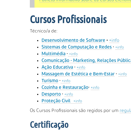
Cursos Profissionais
Técnico/a de:
+info
Desenvolvimento de Software
•
•
Sistemas de Computação e Redes
+info
•
Multimédia
+info
Comunicação - Marketing, Relações Públic
•
Ação Educativa
+info
•
Massagem de Estética e Bem-Estar
+info
•
Turismo
+info
•
Cozinha e Restauração
+info
•
Desporto
+info
Proteção Civil
+info
Os Cursos Profissionais são regidos por um
regu
Certificação