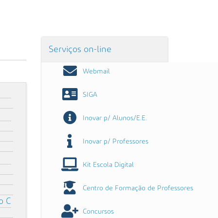
Serviços on-line
Webmail
SIGA
Inovar p/ Alunos/E.E.
Inovar p/ Professores
Kit Escola Digital
Centro de Formação de Professores
o C
Concursos