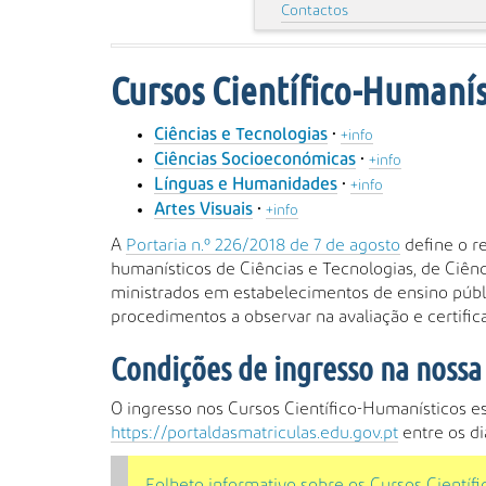
Contactos
Cursos Científico-Humanís
•
Ciências e Tecnologias
+info
•
Ciências Socioeconómicas
+info
•
Línguas e Humanidades
+info
•
Artes Visuais
+info
A
Portaria n.º 226/2018 de 7 de agosto
define o r
humanísticos de Ciências e Tecnologias, de Ciên
ministrados em estabelecimentos de ensino públic
procedimentos a observar na avaliação e certific
Condições de ingresso na nossa
O ingresso nos Cursos Científico-Humanísticos es
https://portaldasmatriculas.edu.gov.pt
entre os dia
Folheto informativo sobre os Cursos Científ