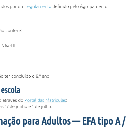
gidos por um
regulamento
definido pelo Agrupamento.
ão confere:
 Nível II
o ter concluído o 8.º ano
 escola
ão através do
Portal das Matrículas
:
as 17 de junho e 1 de julho.
ação para Adultos — EFA tipo A /