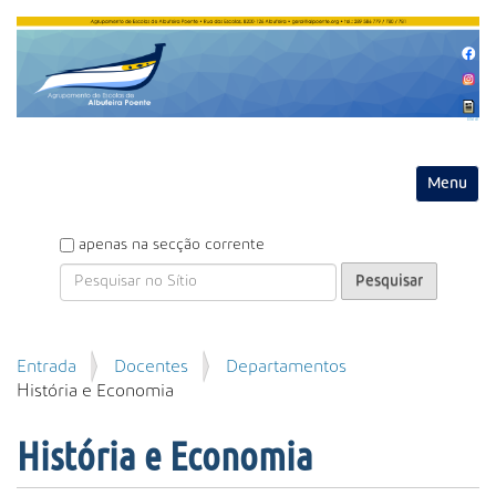
Entrar
Toggle na
P
apenas na secção corrente
e
s
q
u
P
Entrada
Docentes
Departamentos
i
e
História e Economia
s
s
a
q
r
História e Economia
u
i