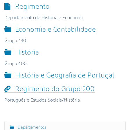
s
Regimento
a
A
Departamento de História e Economia
v
a
Economia e Contabilidade
n
ç
Grupo 430
a
História
d
a
Grupo 400
…
História e Geografia de Portugal
Regimento do Grupo 200
Português e Estudos Sociais/História
Departamentos
N