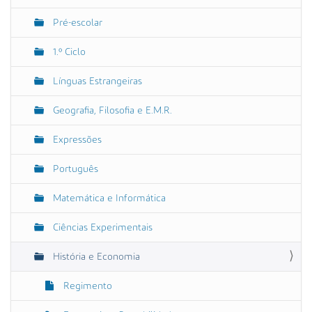
a
Pré-escolar
v
e
1.º Ciclo
g
Línguas Estrangeiras
a
ç
Geografia, Filosofia e E.M.R.
ã
o
Expressões
Português
Matemática e Informática
Ciências Experimentais
História e Economia
Regimento