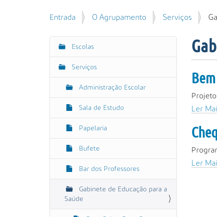
u
P
V
Entrada
O Agrupamento
Serviços
Ga
i
e
o
s
s
c
a
Gab
q
Escolas
N
ê
r
u
e
a
i
Serviços
s
v
Bem 
s
t
e
a
Administração Escolar
á
Projeto
g
A
a
Sala de Estudo
v
a
Ler Mai
q
a
ç
u
Cheq
Papelaria
n
ã
i
ç
:
o
Bufete
Progra
a
d
Ler Mai
Bar dos Professores
a
…
Gabinete de Educação para a
Saúde