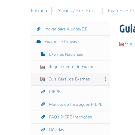
u
P
V
Entrada
Alunos / Enc. Educ.
Exames e Pr
i
e
o
s
s
c
a
Gui
q
Inovar para Alunos/E.E.
N
ê
r
u
e
a
i
Exames e Provas
s
Guia
v
s
t
e
a
Exames Nacionais
á
g
A
a
Regulamento de Exames
v
a
q
a
ç
u
Guia Geral de Exames
n
ã
i
ç
:
o
PIEPE
a
d
Manual de Instruções PIEPE
a
…
FAQ's PIEPE Inscrições
Dúvidas