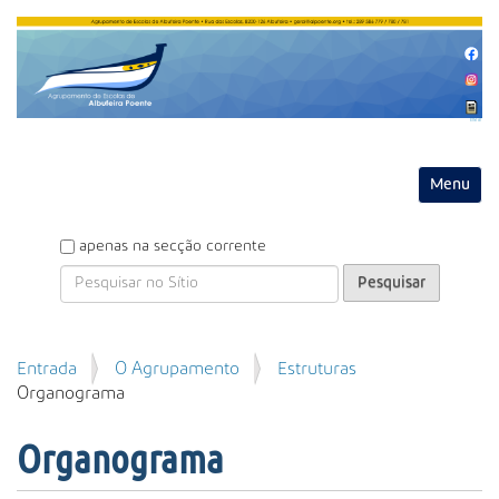
Entrar
Toggle na
P
apenas na secção corrente
e
s
q
u
P
Entrada
O Agrupamento
Estruturas
i
e
Organograma
s
s
a
q
r
Organograma
u
i