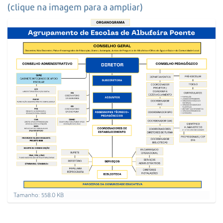
s
(clique na imagem para a ampliar)
a
A
v
a
n
ç
a
d
a
…
C
Tamanho: 558.0 KB
a
r
r