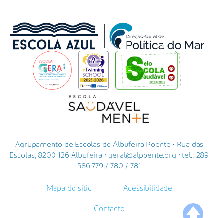
e
g
u
e
p
a
r
a
v
e
r
a
i
m
a
g
e
Agrupamento de Escolas de Albufeira Poente • Rua das
m
Escolas, 8200-126 Albufeira • geral@alpoente.org • tel.: 289
n
o
586 779 / 780 / 781
t
a
Mapa do sítio
Acessibilidade
m
a
n
Contacto
🡅
h