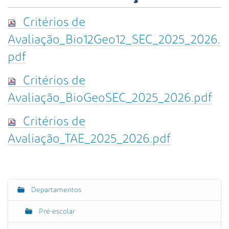
s
a
Critérios de
A
v
Avaliação_Bio12Geo12_SEC_2025_2026.
a
pdf
n
ç
Critérios de
a
d
Avaliação_BioGeoSEC_2025_2026.pdf
a
…
Critérios de
Avaliação_TAE_2025_2026.pdf
Departamentos
N
a
Pré-escolar
v