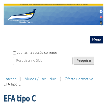
Entrar
Toggle na
P
apenas na secção corrente
e
s
q
u
P
Entrada
Alunos / Enc. Educ.
Oferta Formativa
i
e
EFA tipo C
s
s
a
q
r
EFA tipo C
u
i