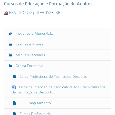
s
Cursos de Educação e Formação de Adultos
a
EFA TIPO C-2.pdf
— 352.6 KB
A
v
a
n
Inovar para Alunos/E.E.
N
ç
a
a
Exames e Provas
d
v
a
e
Manuais Escolares
…
g
Oferta Formativa
a
ç
Curso Profissional de Técnico de Desporto
ã
o
Ficha de intenção de candidatura ao Curso Profissional
de Técnico/a de Desporto
CEF - Regulamento
Cursos Profissionais