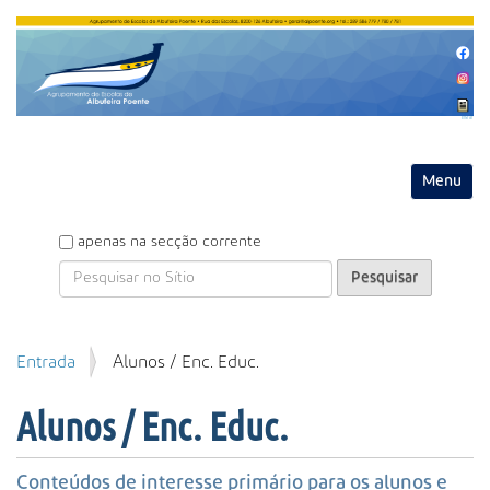
Entrar
Toggle na
P
apenas na secção corrente
e
s
q
u
P
Entrada
Alunos / Enc. Educ.
i
e
s
s
a
Alunos / Enc. Educ.
q
r
u
i
Conteúdos de interesse primário para os alunos e