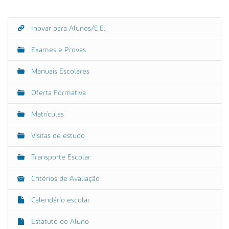
Inovar para Alunos/E.E.
N
a
Exames e Provas
v
e
Manuais Escolares
g
Oferta Formativa
a
ç
Matrículas
ã
o
Visitas de estudo
Transporte Escolar
Critérios de Avaliação
Calendário escolar
Estatuto do Aluno