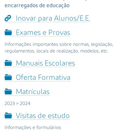
s
encarregados de educação
a
A
Inovar para Alunos/E.E.
v
a
Exames e Provas
n
ç
Informações importantes sobre normas, legislação,
a
regulamentos, locais de realização, modelos, etc.
d
a
Manuais Escolares
…
Oferta Formativa
Matrículas
2023 > 2024
Visitas de estudo
Informações e formulários