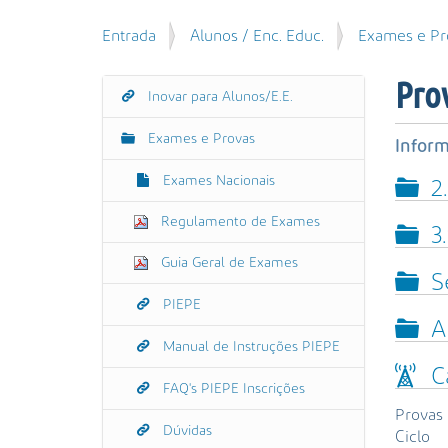
u
P
V
Entrada
Alunos / Enc. Educ.
Exames e Pr
i
e
o
s
s
c
a
Pro
q
Inovar para Alunos/E.E.
N
ê
r
u
e
a
i
Exames e Provas
s
Infor
v
s
t
e
a
Exames Nacionais
2
á
g
A
a
Regulamento de Exames
v
a
3
q
a
ç
u
Guia Geral de Exames
n
ã
i
S
ç
:
o
PIEPE
a
A
d
Manual de Instruções PIEPE
a
C
…
FAQ's PIEPE Inscrições
Provas 
Dúvidas
Ciclo