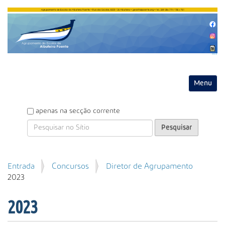
Entrar
Toggle na
P
apenas na secção corrente
e
s
q
u
P
Entrada
Concursos
Diretor de Agrupamento
i
e
2023
s
s
a
q
r
2023
u
i