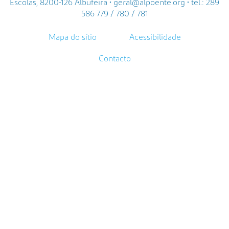
Escolas, 8200-126 Albufeira • geral@alpoente.org • tel.: 289
586 779 / 780 / 781
Mapa do sítio
Acessibilidade
Contacto