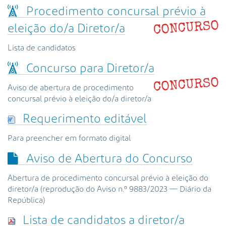
s
Procedimento concursal prévio à
a
A
eleição do/a Diretor/a
v
a
Lista de candidatos
n
Concurso para Diretor/a
ç
a
Aviso de abertura de procedimento
d
concursal prévio à eleição do/a diretor/a
a
…
Requerimento editável
Para preencher em formato digital
Aviso de Abertura do Concurso
Abertura de procedimento concursal prévio à eleição do
diretor/a (reprodução do Aviso n.º 9883/2023 — Diário da
República)
Lista de candidatos a diretor/a