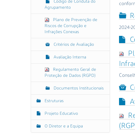
Código de Conduta do
conform
Agrupamento
R
Plano de Prevenção de
Riscos de Corrupção e
2024-2
Infrações Conexas
C
Critérios de Avaliação
Pl
Avaliação Interna
Infr
Regulamento Geral de
Consel
Proteção de Dados (RGPD)
C
Documentos Institucionais
A
Estruturas
Projeto Educativo
R
(RGP
O Diretor e a Equipa