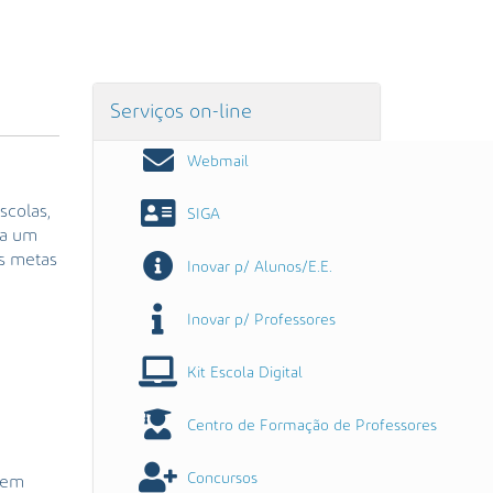
Serviços on-line
Webmail
colas,
SIGA
ra um
as metas
Inovar p/ Alunos/E.E.
Inovar p/ Professores
Kit Escola Digital
Centro de Formação de Professores
Concursos
 em