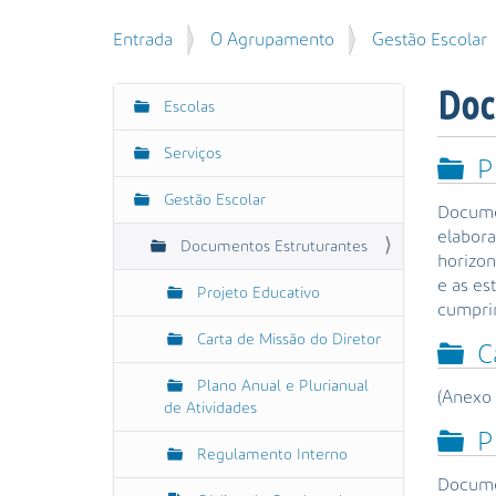
u
P
V
Entrada
O Agrupamento
Gestão Escolar
i
e
o
s
s
c
a
Doc
q
Escolas
N
ê
r
u
e
a
i
Serviços
s
v
P
s
t
e
a
Gestão Escolar
á
Documen
g
A
a
elabora
Documentos Estruturantes
v
a
q
horizon
a
ç
u
e as es
Projeto Educativo
n
ã
i
cumprir
ç
:
o
Carta de Missão do Diretor
a
C
d
Plano Anual e Plurianual
a
(Anexo 
de Atividades
…
P
Regulamento Interno
Documen