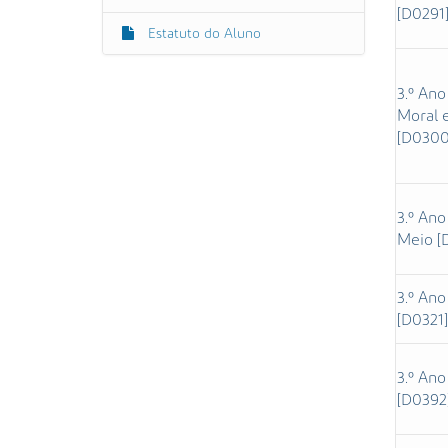
[D0291
Estatuto do Aluno
3.º Ano
Moral e
[D0300
3.º Ano
Meio [
3.º Ano
[D0321]
3.º Ano
[D0392