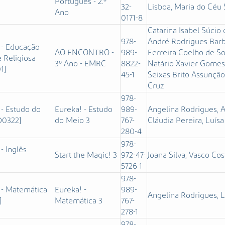
Português - 2.º
]
32-
Lisboa, Maria do Céu
Ano
0171-8
Catarina Isabel Súcio
978-
André Rodrigues Barbo
 - Educação
AO ENCONTRO -
989-
Ferreira Coelho de Sou
 Religiosa
3º Ano - EMRC
8822-
Natário Xavier Gomes,
1]
45-1
Seixas Brito Assunção
Cruz
978-
 - Estudo do
Eureka! - Estudo
989-
Angelina Rodrigues, A
D0322]
do Meio 3
767-
Cláudia Pereira, Luís
280-4
978-
 - Inglês
Start the Magic! 3
972-47-
Joana Silva, Vasco Cos
5726-1
978-
 - Matemática
Eureka! -
989-
Angelina Rodrigues, 
]
Matemática 3
767-
278-1
978-