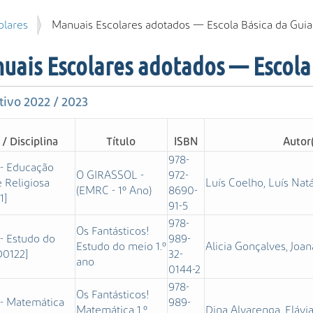
olares
Manuais Escolares adotados — Escola Básica da Guia
uais Escolares adotados — Escola
tivo 2022 / 2023
/ Disciplina
Título
ISBN
Autor
978-
 - Educação
O GIRASSOL -
972-
 Religiosa
Luís Coelho, Luís Natá
(EMRC - 1º Ano)
8690-
1]
91-5
978-
Os Fantásticos!
 - Estudo do
989-
Estudo do meio 1.º
Alicia Gonçalves, Joan
D0122]
32-
ano
0144-2
978-
Os Fantásticos!
 - Matemática
989-
Matemática 1.º
Dina Alvarenga, Flávi