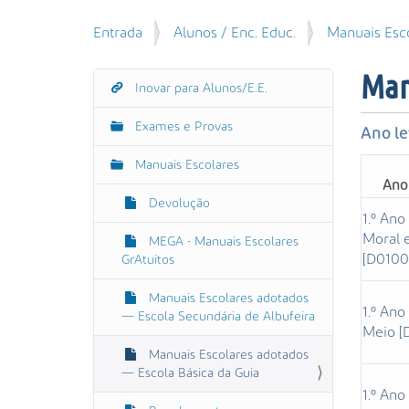
u
P
V
Entrada
Alunos / Enc. Educ.
Manuais Esc
i
e
o
s
s
c
a
Man
q
Inovar para Alunos/E.E.
N
ê
r
u
e
a
i
Exames e Provas
s
Ano le
v
s
t
e
a
Manuais Escolares
á
g
A
Ano 
a
Devolução
v
a
q
1.º Ano
a
ç
u
Moral e
MEGA - Manuais Escolares
n
ã
i
[D0100
GrAtuitos
ç
:
o
a
Manuais Escolares adotados
d
1.º Ano
— Escola Secundária de Albufeira
a
Meio [
…
Manuais Escolares adotados
— Escola Básica da Guia
1.º Ano