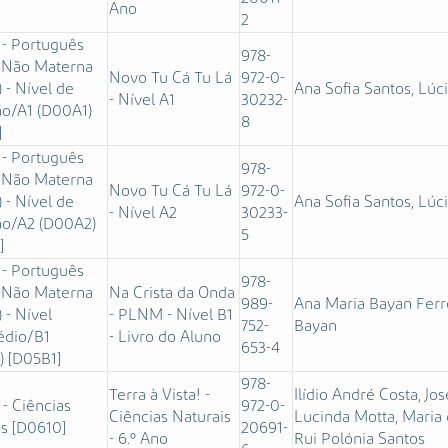
Ano
2
 - Português
978-
 Não Materna
Novo Tu Cá Tu Lá
972-0-
- Nível de
Ana Sofia Santos, Lú
- Nível A1
30232-
ão/A1 (D00A1)
8
]
 - Português
978-
 Não Materna
Novo Tu Cá Tu Lá
972-0-
- Nível de
Ana Sofia Santos, Lú
- Nível A2
30233-
ão/A2 (D00A2)
5
]
 - Português
978-
 Não Materna
Na Crista da Onda
989-
Ana Maria Bayan Ferre
- Nível
- PLNM - Nível B1
752-
Bayan
édio/B1
- Livro do Aluno
653-4
) [D05B1]
978-
Terra à Vista! -
Ilídio André Costa, Jo
 - Ciências
972-0-
Ciências Naturais
Lucinda Motta, Maria 
s [D0610]
20691-
- 6.º Ano
Rui Polónia Santos