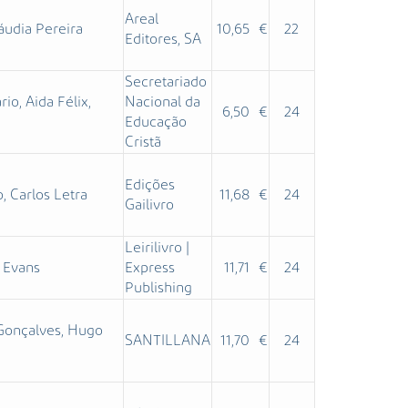
Areal
áudia Pereira
10,65 €
22
Editores, SA
Secretariado
io, Aida Félix,
Nacional da
6,50 €
24
Educação
Cristã
Edições
, Carlos Letra
11,68 €
24
Gailivro
Leirilivro |
a Evans
Express
11,71 €
24
Publishing
 Gonçalves, Hugo
SANTILLANA
11,70 €
24