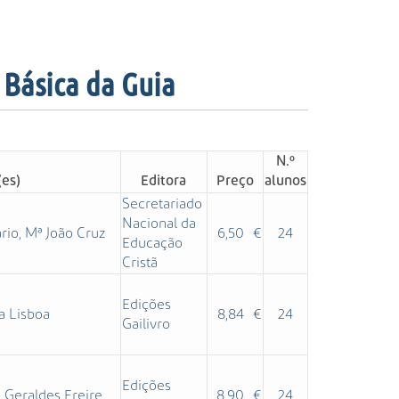
 Básica da Guia
N.º
(es)
Editora
Preço
alunos
Secretariado
Nacional da
rio, Mª João Cruz
6,50 €
24
Educação
Cristã
Edições
a Lisboa
8,84 €
24
Gailivro
Edições
a Geraldes Freire
8,90 €
24