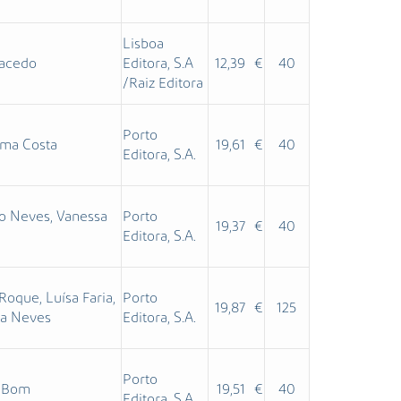
Lisboa
Macedo
Editora, S.A
12,39 €
40
/Raiz Editora
Porto
ima Costa
19,61 €
40
Editora, S.A.
lo Neves, Vanessa
Porto
19,37 €
40
Editora, S.A.
Roque, Luísa Faria,
Porto
19,87 €
125
ra Neves
Editora, S.A.
Porto
a Bom
19,51 €
40
Editora, S.A.