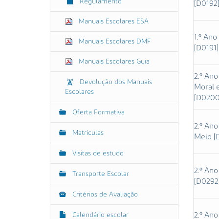
Regulamento
[D0192
Manuais Escolares ESA
1.º Ano
Manuais Escolares DMF
[D0191]
Manuais Escolares Guia
2.º Ano
Devolução dos Manuais
Moral e
Escolares
[D0200
Oferta Formativa
2.º Ano
Matrículas
Meio [
Visitas de estudo
2.º Ano
Transporte Escolar
[D0292
Critérios de Avaliação
2.º Ano
Calendário escolar