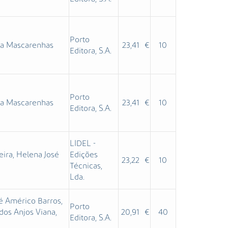
Porto
cia Mascarenhas
23,41 €
10
Editora, S.A.
Porto
cia Mascarenhas
23,41 €
10
Editora, S.A.
LIDEL -
ira, Helena José
Edições
23,22 €
10
Técnicas,
Lda.
sé Américo Barros,
Porto
dos Anjos Viana,
20,91 €
40
Editora, S.A.