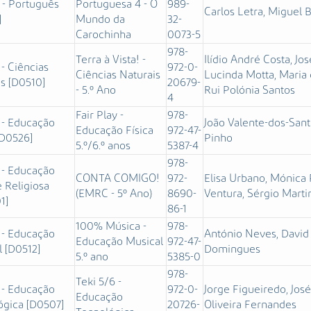
 - Português
Portuguesa 4 - O
989-
Carlos Letra, Miguel 
]
Mundo da
32-
Carochinha
0073-5
978-
Terra à Vista! -
Ilídio André Costa, Jo
 - Ciências
972-0-
Ciências Naturais
Lucinda Motta, Maria 
s [D0510]
20679-
- 5.º Ano
Rui Polónia Santos
4
Fair Play -
978-
 - Educação
João Valente-dos-Santo
Educação Física
972-47-
[D0526]
Pinho
5.º/6.º anos
5387-4
978-
 - Educação
CONTA COMIGO!
972-
Elisa Urbano, Mónica 
 Religiosa
(EMRC - 5º Ano)
8690-
Ventura, Sérgio Marti
1]
86-1
100% Música -
978-
 - Educação
António Neves, David 
Educação Musical
972-47-
 [D0512]
Domingues
5.º ano
5385-0
978-
Teki 5/6 -
 - Educação
972-0-
Jorge Figueiredo, José
Educação
ógica [D0507]
20726-
Oliveira Fernandes