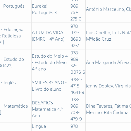
 - Português
Eureka! -
989-
António Marcelino, Cl
]
Português 3
767-
275-0
978-
 - Educação
A LUZ DA VIDA
972-
Luís Coelho, Luís Natár
 Religiosa
(EMRC - 4º Ano)
8690-
MªJoão Cruz
1]
92-2
978-
Estudo do Meio 4
 - Estudo do
989-
- Estudo do Meio
Ana Margarida Afreixo
D0422]
32-
4.º ano
0076-6
978-1-
 - Inglês
SMILES 4º ANO -
4715-
Jenny Dooley, Virgini
]
Livro do aluno
4641-9
978-
DESAFIOS
 - Matemática
989-
Dina Tavares, Fátima
Matemática 4.º
]
708-
Menino, Rita Cadima
Ano
479-9
Lingua
978-