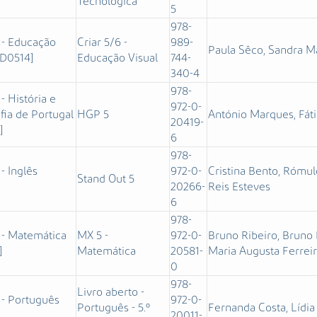
Tecnológica
5
978-
 - Educação
Criar 5/6 -
989-
Paula Sêco, Sandra 
[D0514]
Educação Visual
744-
340-4
978-
 - História e
972-0-
fia de Portugal
HGP 5
António Marques, Fát
20419-
]
6
978-
 - Inglês
972-0-
Cristina Bento, Rómu
Stand Out 5
20266-
Reis Esteves
6
978-
 - Matemática
MX 5 -
972-0-
Bruno Ribeiro, Bruno 
]
Matemática
20581-
Maria Augusta Ferrei
0
978-
Livro aberto -
 - Português
972-0-
Português - 5.º
Fernanda Costa, Lídi
]
20011-