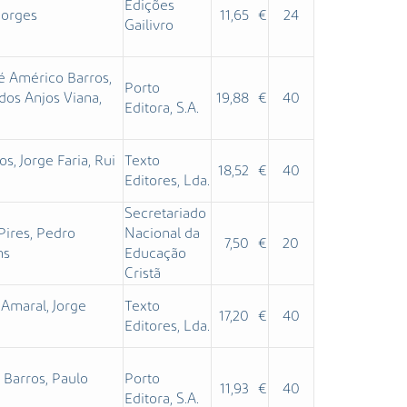
Edições
Borges
11,65 €
24
Gailivro
sé Américo Barros,
Porto
dos Anjos Viana,
19,88 €
40
Editora, S.A.
s, Jorge Faria, Rui
Texto
18,52 €
40
Editores, Lda.
Secretariado
Pires, Pedro
Nacional da
7,50 €
20
ns
Educação
Cristã
Amaral, Jorge
Texto
17,20 €
40
Editores, Lda.
 Barros, Paulo
Porto
11,93 €
40
Editora, S.A.