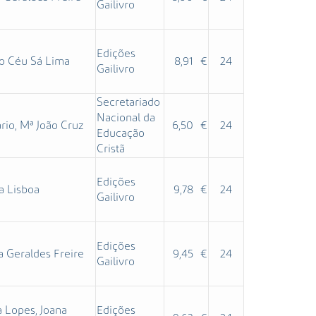
Gailivro
Edições
do Céu Sá Lima
8,91 €
24
Gailivro
Secretariado
Nacional da
rio, Mª João Cruz
6,50 €
24
Educação
Cristã
Edições
a Lisboa
9,78 €
24
Gailivro
Edições
a Geraldes Freire
9,45 €
24
Gailivro
a Lopes, Joana
Edições