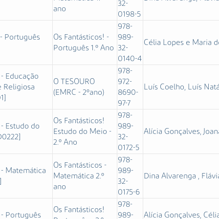
]
32-
ano
0198-5
978-
 - Português
Os Fantásticos! -
989-
Célia Lopes e Maria 
Português 1.º Ano
32-
0140-4
978-
 - Educação
O TESOURO
972-
 Religiosa
Luís Coelho, Luís Natá
(EMRC - 2ºano)
8690-
1]
97-7
978-
Os Fantásticos!
 - Estudo do
989-
Estudo do Meio -
Alícia Gonçalves, Joan
D0222]
32-
2.º Ano
0172-5
978-
Os Fantásticos -
 - Matemática
989-
Matemática 2.º
Dina Alvarenga , Flávi
]
32-
ano
0175-6
978-
Os Fantásticos!
 - Português
989-
Alícia Gonçalves, Céli