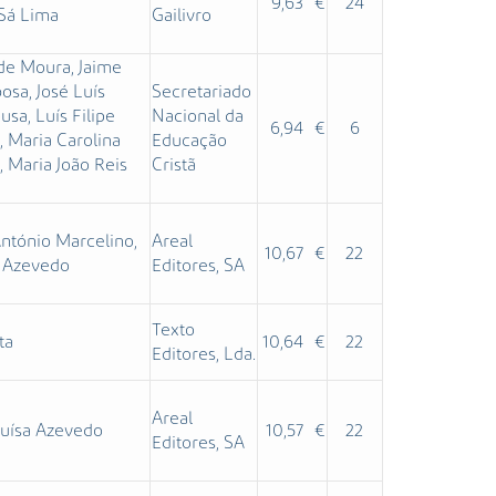
9,63 €
24
 Sá Lima
Gailivro
 de Moura, Jaime
sa, José Luís
Secretariado
sa, Luís Filipe
Nacional da
6,94 €
6
 Maria Carolina
Educação
, Maria João Reis
Cristã
ntónio Marcelino,
Areal
10,67 €
22
a Azevedo
Editores, SA
Texto
ta
10,64 €
22
Editores, Lda.
Areal
Luísa Azevedo
10,57 €
22
Editores, SA