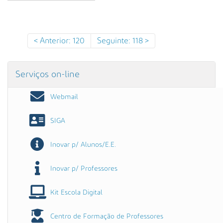
s
a
A
v
Anterior: 120
Seguinte: 118
a
n
ç
Serviços on-line
a
d
Webmail
a
…
SIGA
Inovar p/ Alunos/E.E.
Inovar p/ Professores
Kit Escola Digital
Centro de Formação de Professores