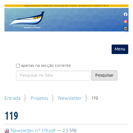
Entrar
Toggle na
P
apenas na secção corrente
e
s
q
u
P
Entrada
Projetos
Newsletter
119
i
e
s
s
a
119
q
r
u
i
Newsletter n.º 119.pdf
— 2.5 MB