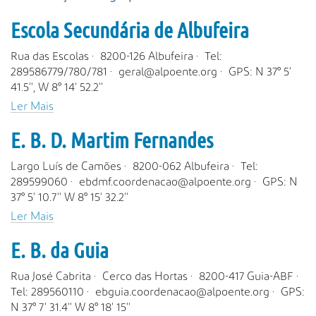
s
a
Escola Secundária de Albufeira
A
v
Rua das Escolas · 8200-126 Albufeira · Tel:
a
289586779/780/781 · geral@alpoente.org · GPS: N 37° 5'
n
41.5'', W 8° 14' 52.2''
ç
Ler Mais
a
d
E. B. D. Martim Fernandes
a
…
Largo Luís de Camões · 8200-062 Albufeira · Tel:
289599060 · ebdmf.coordenacao@alpoente.org · GPS: N
37° 5' 10.7'' W 8° 15' 32.2''
Ler Mais
E. B. da Guia
Rua José Cabrita · Cerco das Hortas · 8200-417 Guia-ABF ·
Tel: 289560110 · ebguia.coordenacao@alpoente.org · GPS:
N 37° 7' 31.4'' W 8° 18' 15''