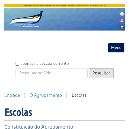
Entrar
Toggle na
P
apenas na secção corrente
e
s
q
u
P
Entrada
O Agrupamento
Escolas
i
e
s
s
a
Escolas
q
r
u
i
Constituição do Agrupamento