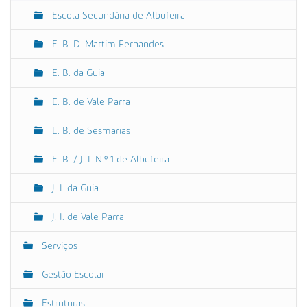
a
Escola Secundária de Albufeira
v
e
E. B. D. Martim Fernandes
g
E. B. da Guia
a
ç
E. B. de Vale Parra
ã
o
E. B. de Sesmarias
E. B. / J. I. N.º 1 de Albufeira
J. I. da Guia
J. I. de Vale Parra
Serviços
Gestão Escolar
Estruturas