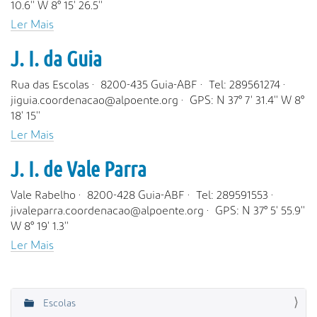
10.6'' W 8° 15' 26.5''
Ler Mais
J. I. da Guia
Rua das Escolas · 8200-435 Guia-ABF · Tel: 289561274 ·
jiguia.coordenacao@alpoente.org · GPS: N 37° 7' 31.4'' W 8°
18' 15''
Ler Mais
J. I. de Vale Parra
Vale Rabelho · 8200-428 Guia-ABF · Tel: 289591553 ·
jivaleparra.coordenacao@alpoente.org · GPS: N 37° 5' 55.9''
W 8° 19' 1.3''
Ler Mais
Escolas
N