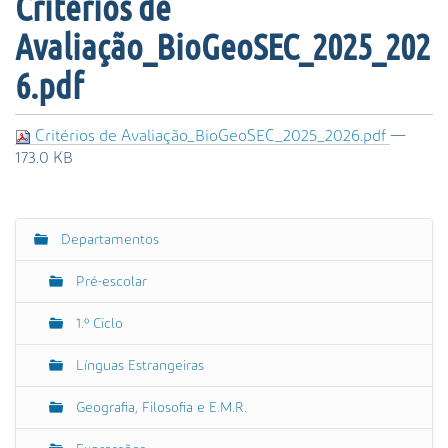
Critérios de
s
a
Avaliação_BioGeoSEC_2025_202
A
v
6.pdf
a
n
Critérios de Avaliação_BioGeoSEC_2025_2026.pdf
—
ç
173.0 KB
a
d
a
…
Departamentos
N
a
Pré-escolar
v
e
1.º Ciclo
g
Línguas Estrangeiras
a
ç
Geografia, Filosofia e E.M.R.
ã
o