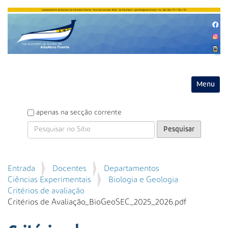
Entrar
Toggle na
P
apenas na secção corrente
e
s
q
u
P
Entrada
Docentes
Departamentos
i
e
Ciências Experimentais
Biologia e Geologia
s
s
Critérios de avaliação
a
q
Critérios de Avaliação_BioGeoSEC_2025_2026.pdf
r
u
i