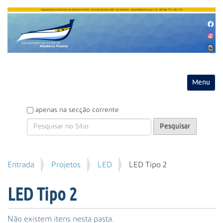
Entrar
Toggle na
P
apenas na secção corrente
e
s
q
u
P
Entrada
Projetos
LED
LED Tipo 2
i
e
s
s
a
LED Tipo 2
q
r
u
i
Não existem itens nesta pasta.