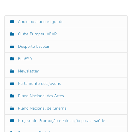
s
a
A
v
Apoio ao aluno migrante
N
a
a
n
Clube Europeu AEAP
v
ç
e
Desporto Escolar
a
g
d
EcoESA
a
a
…
ç
Newsletter
ã
o
Parlamento dos Jovens
Plano Nacional das Artes
Plano Nacional de Cinema
Projeto de Promoção e Educação para a Saúde