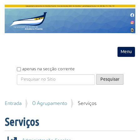
Entrar
Toggle na
P
apenas na secção corrente
e
s
q
u
P
Entrada
O Agrupamento
Serviços
i
e
s
s
a
Serviços
q
r
u
i