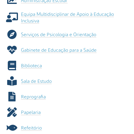
Administração Escolar
s
a
Equipa Multidisciplinar de Apoio à Educação
A
Inclusiva
v
a
n
Serviços de Psicologia e Orientação
ç
a
Gabinete de Educação para a Saúde
d
a
Biblioteca
…
Sala de Estudo
Reprografia
Papelaria
Refeitório