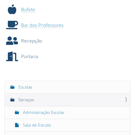
Bufete
Bar dos Professores
Recepção
Portaria
Escolas
N
a
Serviços
v
e
Administração Escolar
g
Sala de Estudo
a
ç