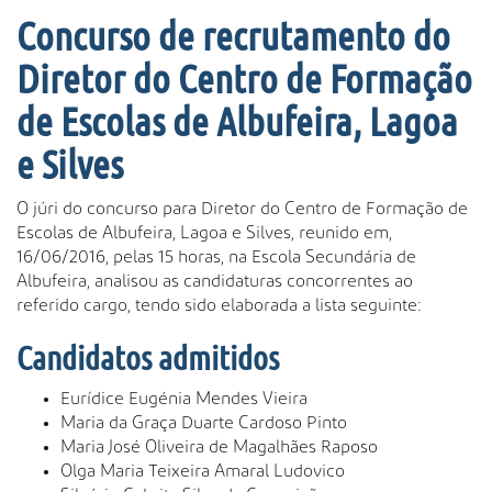
s
Concurso de recrutamento do
a
A
Diretor do Centro de Formação
v
a
de Escolas de Albufeira, Lagoa
n
e Silves
ç
a
d
O júri do concurso para Diretor do Centro de Formação de
a
Escolas de Albufeira, Lagoa e Silves, reunido em,
…
16/06/2016, pelas 15 horas, na Escola Secundária de
Albufeira, analisou as candidaturas concorrentes ao
referido cargo, tendo sido elaborada a lista seguinte:
Candidatos admitidos
Eurídice Eugénia Mendes Vieira
Maria da Graça Duarte Cardoso Pinto
Maria José Oliveira de Magalhães Raposo
Olga Maria Teixeira Amaral Ludovico