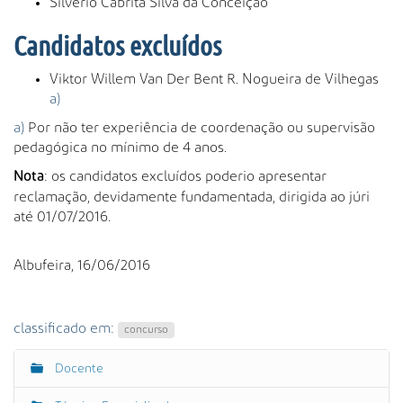
Silvério Cabrita Silva da Conceição
Candidatos excluídos
Viktor Willem Van Der Bent R. Nogueira de Vilhegas
a)
a)
Por não ter experiência de coordenação ou supervisão
pedagógica no mínimo de 4 anos.
: os candidatos excluídos poderio apresentar
Nota
reclamação, devidamente fundamentada, dirigida ao júri
até 01/07/2016.
Albufeira, 16/06/2016
classificado em:
concurso
Docente
N
a