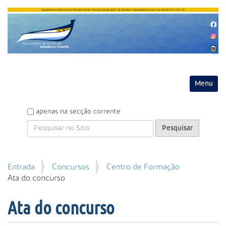
Entrar
Toggle na
P
apenas na secção corrente
e
s
q
u
P
Entrada
Concursos
Centro de Formação
i
e
Ata do concurso
s
s
a
q
r
Ata do concurso
u
i