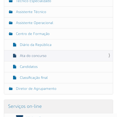
Técnico Especializado
v
e
Assistente Técnico
g
Assistente Operacional
a
ç
Centro de Formação
ã
o
Diário da República
Ata do concurso
Candidatos
Classificação final
Diretor de Agrupamento
Serviços on-line