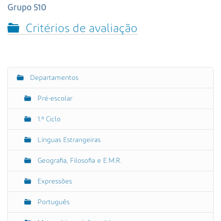
s
Grupo 510
a
A
Critérios de avaliação
v
a
n
ç
Departamentos
a
N
d
a
Pré-escolar
a
v
…
e
1.º Ciclo
g
Línguas Estrangeiras
a
ç
Geografia, Filosofia e E.M.R.
ã
o
Expressões
Português