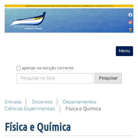
Entrar
Toggle na
P
apenas na secção corrente
e
s
q
u
P
Entrada
Docentes
Departamentos
i
e
Ciências Experimentais
Física e Química
s
s
a
q
r
Física e Química
u
i