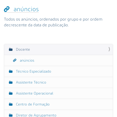
s
a
anúncios
A
v
Todos os anúncios, ordenados por grupo e por ordem
a
decrescente da data de publicação.
n
ç
a
d
Docente
N
a
a
…
anúncios
v
e
Técnico Especializado
g
Assistente Técnico
a
ç
Assistente Operacional
ã
o
Centro de Formação
Diretor de Agrupamento