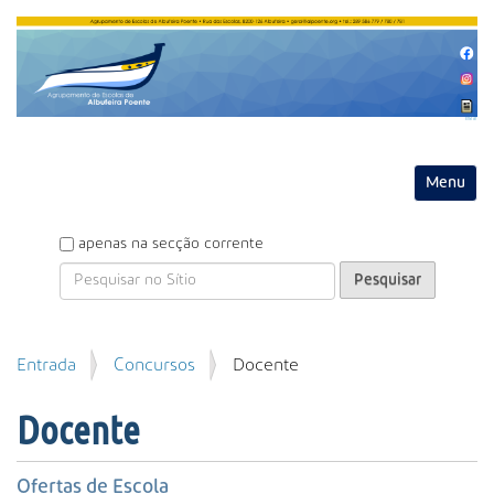
Entrar
Toggle na
P
apenas na secção corrente
e
s
q
u
P
Entrada
Concursos
Docente
i
e
s
s
a
Docente
q
r
u
i
Ofertas de Escola