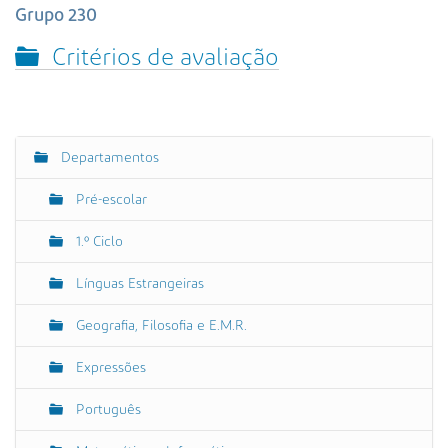
s
Grupo 230
a
A
Critérios de avaliação
v
a
n
ç
Departamentos
a
N
d
a
Pré-escolar
a
v
…
e
1.º Ciclo
g
Línguas Estrangeiras
a
ç
Geografia, Filosofia e E.M.R.
ã
o
Expressões
Português