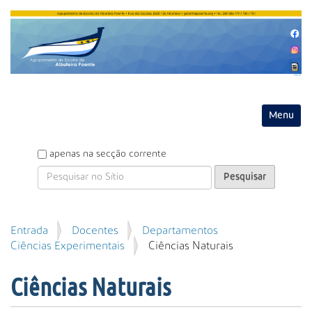
Entrar
Toggle na
P
apenas na secção corrente
e
s
q
u
P
Entrada
Docentes
Departamentos
i
e
Ciências Experimentais
Ciências Naturais
s
s
a
q
r
Ciências Naturais
u
i