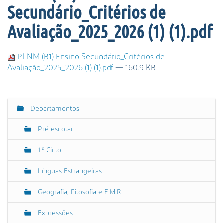
s
Secundário_Critérios de
a
A
Avaliação_2025_2026 (1) (1).pdf
v
a
PLNM (B1) Ensino Secundário_Critérios de
n
Avaliação_2025_2026 (1) (1).pdf
— 160.9 KB
ç
a
d
a
Departamentos
N
…
a
Pré-escolar
v
e
1.º Ciclo
g
Línguas Estrangeiras
a
ç
Geografia, Filosofia e E.M.R.
ã
o
Expressões