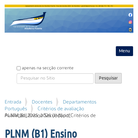
Entrar
Toggle na
P
apenas na secção corrente
e
s
q
u
P
Entrada
Docentes
Departamentos
i
e
Português
Critérios de avaliação
s
s
PLNM (B1) Ensino Secundário_Critérios de Avaliação_2025_2026 (1) (1).pdf
a
q
r
u
PLNM (B1) Ensino
i