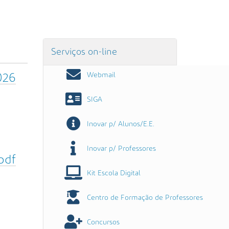
Serviços on-line
Webmail
026
SIGA
Inovar p/ Alunos/E.E.
Inovar p/ Professores
pdf
Kit Escola Digital
Centro de Formação de Professores
Concursos