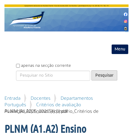
Entrar
Toggle na
P
apenas na secção corrente
e
s
q
u
P
Entrada
Docentes
Departamentos
i
e
Português
Critérios de avaliação
s
s
PLNM (A1.A2) Ensino Secundário_Critérios de Avaliação_2025_2026 (1) (1).pdf
a
q
r
u
PLNM (A1.A2) Ensino
i