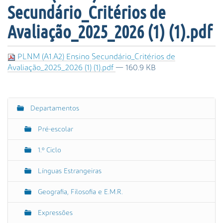
s
Secundário_Critérios de
a
A
Avaliação_2025_2026 (1) (1).pdf
v
a
PLNM (A1.A2) Ensino Secundário_Critérios de
n
Avaliação_2025_2026 (1) (1).pdf
— 160.9 KB
ç
a
d
a
Departamentos
N
…
a
Pré-escolar
v
e
1.º Ciclo
g
Línguas Estrangeiras
a
ç
Geografia, Filosofia e E.M.R.
ã
o
Expressões