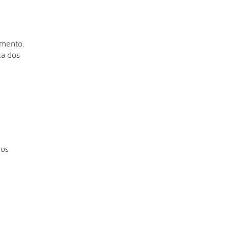
amento.
ca dos
 os