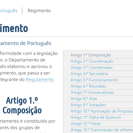
ortuguês
Regimento
imento
tamento de Português
formidade com a legislação
Artigo 1.º Composição
r, o Departamento de
Artigo 2.º Coordenação
ês elaborou e aprovou o
Artigo 3.º Coordenador
imento, que passa a ser
Artigo 4.º Secretário
ntegrante do
Regulamento
Artigo 5.º Funcionamento
.
Artigo 6.º Reuniões
Artigo 7.º Convocatórias
Artigo 1.º
Artigo 8.º Atas
Artigo 9.º Votações
Composição
Artigo 10.º Aprovação de Propost
Artigo 11.º Falta de Quórum
tamento é constituído por
Artigo 12.º Faltas
ores dos grupos de
Artigo 13.º Transmissão de infor