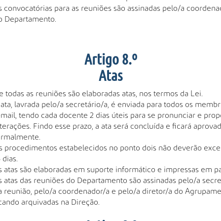
s convocatórias para as reuniões são assinadas pelo/a coordena
o Departamento.
Artigo 8.º
Atas
e todas as reuniões são elaboradas atas, nos termos da Lei.
 ata, lavrada pelo/a secretário/a, é enviada para todos os membro
-mail, tendo cada docente 2 dias úteis para se pronunciar e prop
lterações. Findo esse prazo, a ata será concluída e ficará aprova
ormalmente.
s procedimentos estabelecidos no ponto dois não deverão exce
 dias.
s atas são elaboradas em suporte informático e impressas em pa
s atas das reuniões do Departamento são assinadas pelo/a secre
a reunião, pelo/a coordenador/a e pelo/a diretor/a do Agrupame
icando arquivadas na Direção.