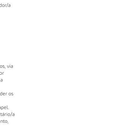
dor/a
s, via
or
da
der os
pel.
tário/a
nto,