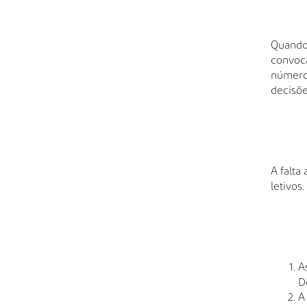
Quando 
convoca
número
decisõe
A falta
letivos.
A
D
A