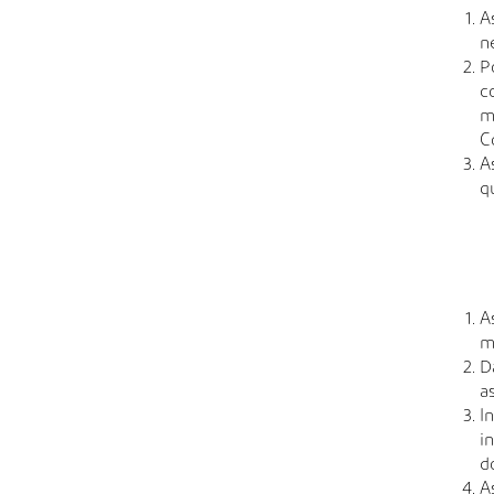
A
n
P
c
m
C
A
q
A
m
D
a
I
i
d
A