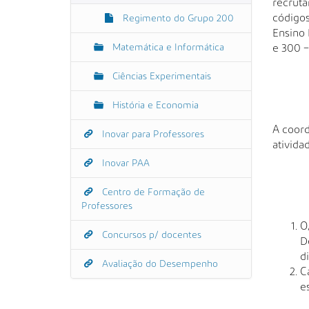
recrut
códigos
Regimento do Grupo 200
Ensino 
Matemática e Informática
e 300 –
Ciências Experimentais
História e Economia
A coord
Inovar para Professores
ativida
Inovar PAA
Centro de Formação de
Professores
O
Concursos p/ docentes
D
d
Avaliação do Desempenho
C
e