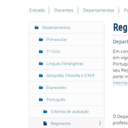
u
P
V
Entrada
Docentes
Departamentos
P
i
e
o
s
s
c
a
Reg
q
Departamentos
N
ê
r
u
e
a
i
Pré-escolar
s
Depar
v
s
t
e
Em con
a
1.º Ciclo
á
g
em vigo
A
a
Línguas Estrangeiras
Portugu
v
a
q
seu Reg
a
ç
u
Geografia, Filosofia e E.M.R.
parte i
n
ã
i
Interno
ç
:
o
Expressões
a
d
Português
a
…
Critérios de avaliação
O Depar
profess
Regimento