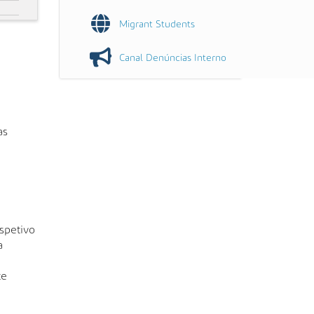
Migrant Students
Canal Denúncias Interno
as
spetivo
a
te