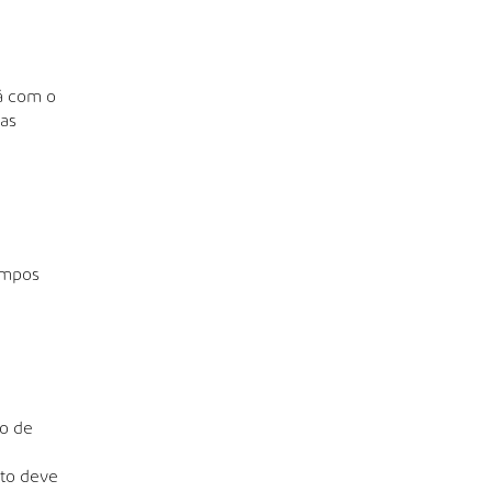
-á com o
as
empos
o de
to deve