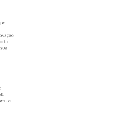
 por
rovação
orta.
 sua
o
s.
xercer