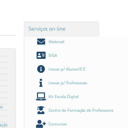
Serviços on-line
Webmail
SIGA
Inovar p/ Alunos/E.E.
Inovar p/ Professores
Kit Escola Digital
as
Centro de Formação de Professores
Concursos
mação