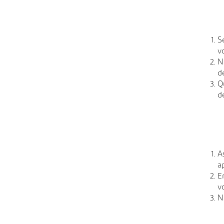
S
v
N
d
Q
d
A
a
E
v
N