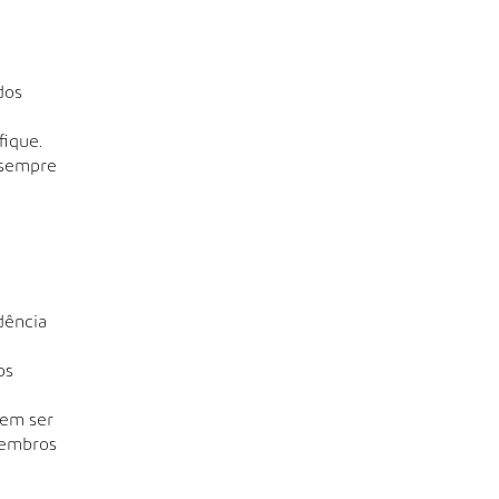
dos
fique.
 sempre
dência
os
dem ser
membros