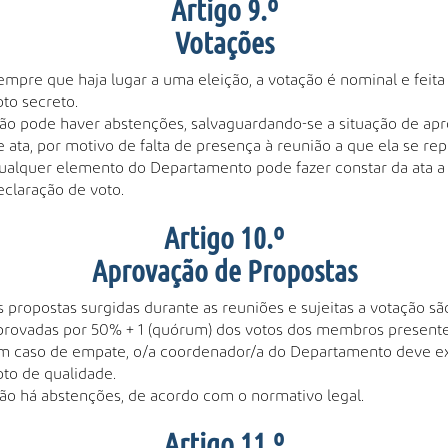
Artigo 9.º
Votações
empre que haja lugar a uma eleição, a votação é nominal e feita
oto secreto.
ão pode haver abstenções, salvaguardando-se a situação de ap
e ata, por motivo de falta de presença à reunião a que ela se rep
ualquer elemento do Departamento pode fazer constar da ata a
eclaração de voto.
Artigo 10.º
Aprovação de Propostas
s propostas surgidas durante as reuniões e sujeitas a votação sã
provadas por 50% + 1 (quórum) dos votos dos membros presente
m caso de empate, o/a coordenador/a do Departamento deve e
oto de qualidade.
ão há abstenções, de acordo com o normativo legal.
Artigo 11.º