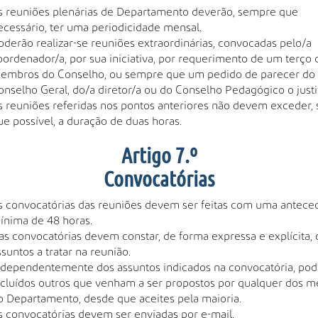
s reuniões plenárias de Departamento deverão, sempre que
ecessário, ter uma periodicidade mensal.
oderão realizar-se reuniões extraordinárias, convocadas pelo/a
oordenador/a, por sua iniciativa, por requerimento de um terço 
embros do Conselho, ou sempre que um pedido de parecer do
onselho Geral, do/a diretor/a ou do Conselho Pedagógico o justi
s reuniões referidas nos pontos anteriores não devem exceder,
ue possível, a duração de duas horas.
Artigo 7.º
Convocatórias
s convocatórias das reuniões devem ser feitas com uma antece
ínima de 48 horas.
as convocatórias devem constar, de forma expressa e explícita, 
ssuntos a tratar na reunião.
ndependentemente dos assuntos indicados na convocatória, po
ncluídos outros que venham a ser propostos por qualquer dos 
o Departamento, desde que aceites pela maioria.
s convocatórias devem ser enviadas por e-mail.