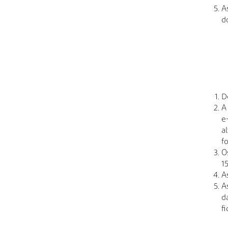
A
d
D
A
e
a
f
O
15
A
A
d
f