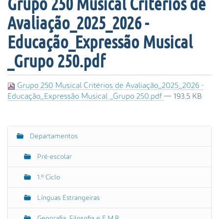
Grupo 250 Musical Critérios de
s
a
Avaliação_2025_2026 -
A
v
Educação_Expressão Musical
a
_Grupo 250.pdf
n
ç
a
Grupo 250 Musical Critérios de Avaliação_2025_2026 -
d
Educação_Expressão Musical _Grupo 250.pdf
— 193.5 KB
a
…
Departamentos
N
a
Pré-escolar
v
e
1.º Ciclo
g
Línguas Estrangeiras
a
ç
Geografia, Filosofia e E.M.R.