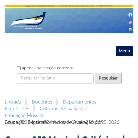
Entrar
Toggle na
P
apenas na secção corrente
e
s
q
u
P
Entrada
Docentes
Departamentos
i
e
Expressões
Critérios de avaliação
s
s
Educação Musical
a
q
Grupo 250 Musical Critérios de Avaliação_2025_2026 - Educação_Expressão Musical _Grupo 250.pdf
r
u
i