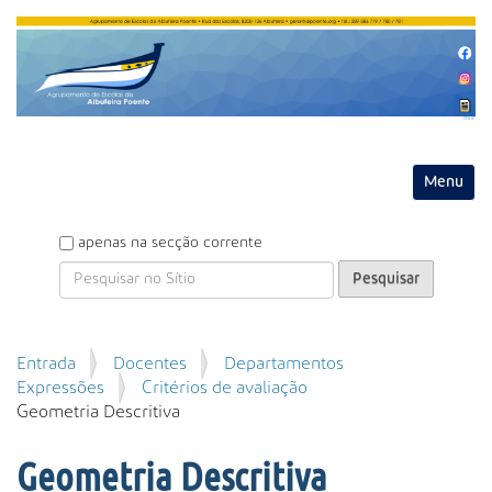
Entrar
Toggle na
P
apenas na secção corrente
e
s
q
u
P
Entrada
Docentes
Departamentos
i
e
Expressões
Critérios de avaliação
s
s
Geometria Descritiva
a
q
r
u
Geometria Descritiva
i