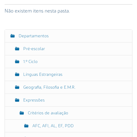
s
a
Não existem itens nesta pasta.
A
v
a
n
Departamentos
N
ç
a
a
Pré-escolar
v
d
e
1.º Ciclo
a
g
…
Línguas Estrangeiras
a
ç
Geografia, Filosofia e E.M.R.
ã
o
Expressões
Critérios de avaliação
AFC, AFI, AL, EF, PDD