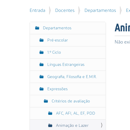
u
P
V
Entrada
Docentes
Departamentos
E
i
e
o
s
s
c
a
Ani
q
Departamentos
N
ê
r
u
e
a
i
Pré-escolar
s
Não exi
v
s
t
e
a
1.º Ciclo
á
g
A
a
Línguas Estrangeiras
v
a
q
a
ç
u
Geografia, Filosofia e E.M.R.
n
ã
i
ç
:
o
Expressões
a
d
Critérios de avaliação
a
…
AFC, AFI, AL, EF, PDD
Animação e Lazer