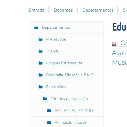
u
P
V
Entrada
Docentes
Departamentos
E
i
e
o
s
s
c
a
Edu
q
Departamentos
N
ê
r
u
e
a
i
Pré-escolar
s
Gr
v
s
t
e
a
1.º Ciclo
Aval
á
g
A
a
Musi
Línguas Estrangeiras
v
a
q
a
ç
u
Geografia, Filosofia e E.M.R.
n
ã
i
ç
:
o
Expressões
a
d
Critérios de avaliação
a
…
AFC, AFI, AL, EF, PDD
Animação e Lazer