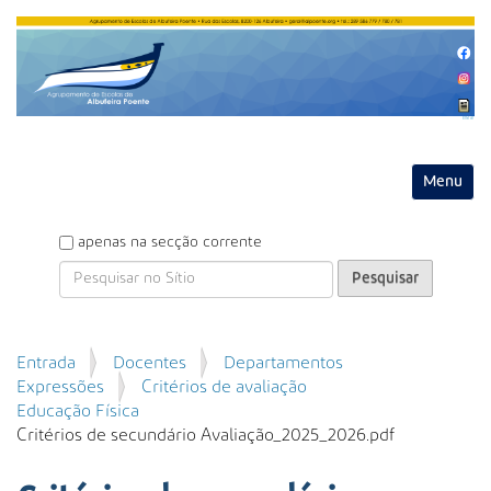
Entrar
Toggle na
P
apenas na secção corrente
e
s
q
u
P
Entrada
Docentes
Departamentos
i
e
Expressões
Critérios de avaliação
s
s
Educação Física
a
q
Critérios de secundário Avaliação_2025_2026.pdf
r
u
i