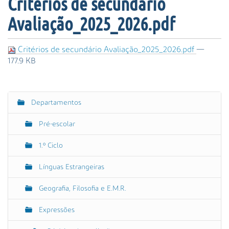
Critérios de secundário
s
a
Avaliação_2025_2026.pdf
A
v
a
Critérios de secundário Avaliação_2025_2026.pdf
—
n
177.9 KB
ç
a
d
Departamentos
a
N
…
a
Pré-escolar
v
e
1.º Ciclo
g
Línguas Estrangeiras
a
ç
Geografia, Filosofia e E.M.R.
ã
o
Expressões