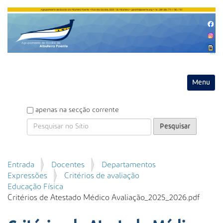
Entrar
Toggle na
P
apenas na secção corrente
e
s
q
u
P
Entrada
Docentes
Departamentos
i
e
Expressões
Critérios de avaliação
s
s
Educação Física
a
q
Critérios de Atestado Médico Avaliação_2025_2026.pdf
r
u
i