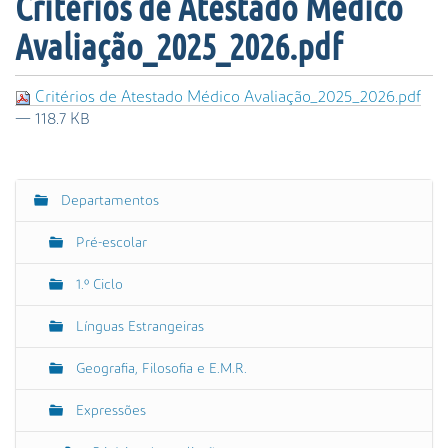
Critérios de Atestado Médico
s
a
Avaliação_2025_2026.pdf
A
v
a
Critérios de Atestado Médico Avaliação_2025_2026.pdf
n
— 118.7 KB
ç
a
d
Departamentos
a
N
…
a
Pré-escolar
v
e
1.º Ciclo
g
Línguas Estrangeiras
a
ç
Geografia, Filosofia e E.M.R.
ã
o
Expressões