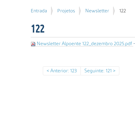
u
P
V
Entrada
Projetos
Newsletter
122
i
e
o
s
s
c
a
122
q
ê
r
u
e
i
s
Newsletter Alpoente 122_dezembro 2025.pdf
s
t
a
á
A
a
v
q
Anterior: 123
Seguinte: 121
a
u
n
i
ç
:
a
d
a
…