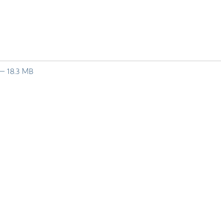
— 18.3 MB