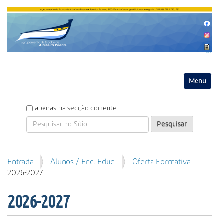
Entrar
Toggle na
P
apenas na secção corrente
e
s
q
u
P
Entrada
Alunos / Enc. Educ.
Oferta Formativa
i
e
2026-2027
s
s
a
q
r
2026-2027
u
i