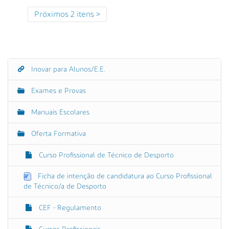
Próximos 2 itens
Inovar para Alunos/E.E.
N
a
Exames e Provas
v
e
Manuais Escolares
g
Oferta Formativa
a
ç
Curso Profissional de Técnico de Desporto
ã
o
Ficha de intenção de candidatura ao Curso Profissional
de Técnico/a de Desporto
CEF - Regulamento