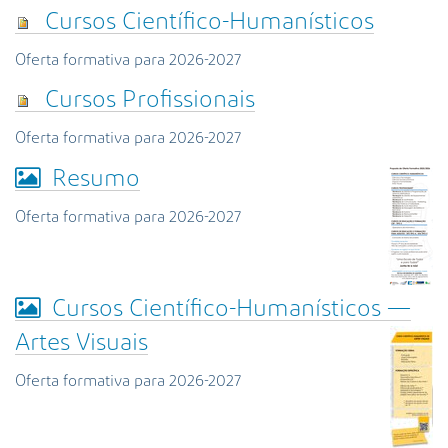
s
Cursos Científico-Humanísticos
a
A
Oferta formativa para 2026-2027
v
a
Cursos Profissionais
n
ç
Oferta formativa para 2026-2027
a
Resumo
d
a
Oferta formativa para 2026-2027
…
Cursos Científico-Humanísticos —
Artes Visuais
Oferta formativa para 2026-2027