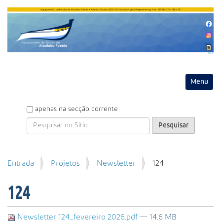
Entrar
Toggle na
P
apenas na secção corrente
e
s
q
u
P
Entrada
Projetos
Newsletter
124
i
e
s
s
a
124
q
r
u
i
Newsletter 124_fevereiro 2026.pdf
— 14.6 MB