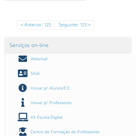
s
a
A
v
Anterior: 125
Seguinte: 123
a
n
ç
Serviços on-line
a
d
Webmail
a
…
SIGA
Inovar p/ Alunos/E.E.
Inovar p/ Professores
Kit Escola Digital
Centro de Formação de Professores