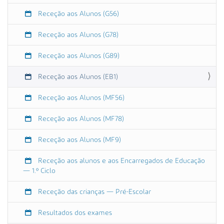
s
i
Receção aos Alunos (G56)
n
Receção aos Alunos (G78)
o
B
Receção aos Alunos (G89)
á
s
Receção aos Alunos (EB1)
i
c
Receção aos Alunos (MF56)
o
Receção aos Alunos (MF78)
Receção aos Alunos (MF9)
Receção aos alunos e aos Encarregados de Educação
— 1.º Ciclo
Receção das crianças — Pré-Escolar
Resultados dos exames