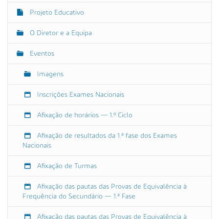
-
ç
a
Projeto Educativo
ã
l
o
u
O Diretor e a Equipa
n
Eventos
o
s
Imagens
-
2
Inscrições Exames Nacionais
3
-
Afixação de horários — 1.º Ciclo
2
4
Afixação de resultados da 1.ª fase dos Exames
-
Nacionais
j
i
Afixação de Turmas
e
b
Afixação das pautas das Provas de Equivalência à
1
Frequência do Secundário — 1.ª Fase
R
e
Afixação das pautas das Provas de Equivalência à