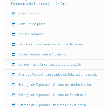
c
Frequência do Secundário — 2.ª Fase
e
Arte a Poente
ç
ã
Consulta de prova
o
a
Debate Temático
o
s
Devolução de manuais e recolha de passes
A
l
Dia da Humanidade e Cidadania
u
n
Dia dos Pais e Encarregados de Educação
o
s
Dias dos Pais e Encarregados de Educação na escola
(
E
Entrega de Diplomas - Quadro de mérito e valor
B
1
Entrega de Diplomas - Quadro de Excelência
)
2
Entrega de Diplomas - finalistas e excelência