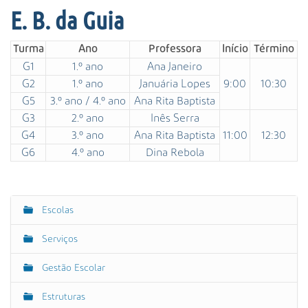
/
E. B. da Guia
e
v
Turma
Ano
Professora
Início
Término
e
G1
1.º ano
Ana Janeiro
n
t
G2
1.º ano
Januária Lopes
9:00
10:30
o
G5
3.º ano / 4.º ano
Ana Rita Baptista
s
G3
2.º ano
Inês Serra
/
G4
3.º ano
Ana Rita Baptista
11:00
12:30
r
G6
4.º ano
Dina Rebola
e
c
e
c
Escolas
N
a
a
o
Serviços
v
-
a
e
Gestão Escolar
o
g
s
Estruturas
a