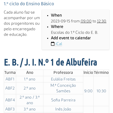
s
1.º ciclo do Ensino Básico
a
h
Cada aluno faz-se
A
When
t
acompanhar por um
v
2023-09-15
from
09:00
to
12:30
t
dos progenitores ou
a
Where
p
pelo encarregado
n
Escolas do 1.º Ciclo do E. B.
s
de educação.
ç
Add event to calendar
:
a
iCal
/
d
/
a
w
…
E. B. / J. I. N.º 1 de Albufeira
w
w
Turma
Ano
Professora
Início
Término
.
a
ABF1
1.º ano
Eulália Freitas
l
M.ª Conceição
ABF2
2.º ano
p
Samões
9:00
10:30
o
2.º ano / 3.º
ABF4
Sofia Parreira
e
ano
n
ABF3
3.º ano
Inês João
t