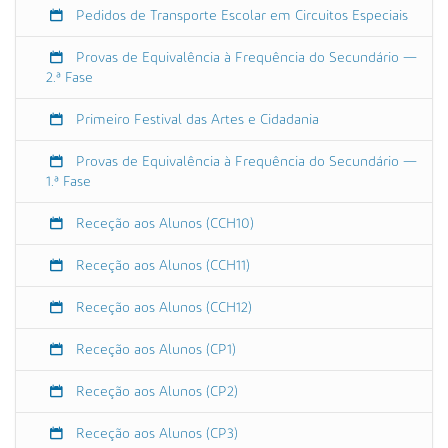
0
Pedidos de Transporte Escolar em Circuitos Especiais
0
+
Provas de Equivalência à Frequência do Secundário —
2.ª Fase
0
1
Primeiro Festival das Artes e Cidadania
:
0
Provas de Equivalência à Frequência do Secundário —
0
1.ª Fase
1
.
Receção aos Alunos (CCH10)
º
c
Receção aos Alunos (CCH11)
i
c
Receção aos Alunos (CCH12)
l
o
Receção aos Alunos (CP1)
d
o
Receção aos Alunos (CP2)
E
n
Receção aos Alunos (CP3)