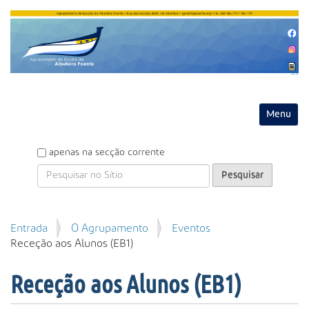
Entrar
Toggle na
P
apenas na secção corrente
e
s
q
u
P
Entrada
O Agrupamento
Eventos
i
e
Receção aos Alunos (EB1)
s
s
a
q
r
Receção aos Alunos (EB1)
u
i