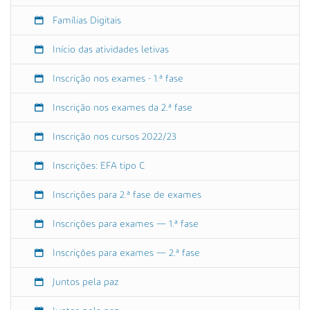
0
2
Famílias Digitais
3
Início das atividades letivas
-
0
Inscrição nos exames - 1.ª fase
9
-
Inscrição nos exames da 2.ª fase
1
5
Inscrição nos cursos 2022/23
T
0
Inscrições: EFA tipo C
9
:
Inscrições para 2.ª fase de exames
0
0
Inscrições para exames — 1.ª fase
:
0
Inscrições para exames — 2.ª fase
0
+
Juntos pela paz
0
1