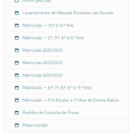
Juntos pela paz
:
0
Levantamento de Manuais Escolares nas Escolas
0
Matrículas — 10.º e 12.º Ano
2
0
Matrículas — 2.º, 3.º, 4.º e 5.º Ano
2
3
Matrículas 2022/2023
-
0
Matrículas 2022/2023
9
-
Matrículas 2022/2023
1
5
Matrículas — 6.º, 7.º, 8.º, 9.º e 11.º Ano
T
1
Matrículas — Pré-Escolar e 1.º Ano do Ensino Básico
2
:
Pedidos de Consulta de Prova
3
0
Passe escolar
: