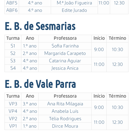
ABF5
4.º ano
M.ª João Figueira
11:00
12:30
e
ABF6
4.º ano
Edite Jurado
.
g
E. B. de Sesmarias
o
v
.
Turma
Ano
Professora
Início
Término
p
S1
1.º ano
Sofia Farinha
9:00
10:30
t
S2
2.º ano
Margarida Carapeto
/
S3
4.º ano
Catarina Aguiar
a
11:00
12:30
S4
4.º ano
Jessica Anica
g
r
E. B. de Vale Parra
u
p
Turma
Ano
Professora
Início
Término
a
m
VP3
3.º ano
Ana Rita Milagaia
9:00
10:30
e
VP4
4.º ano
Anabela Luís
n
VP2
2.º ano
Télia Rodrigues
11:00
12:30
t
VP1
1.º ano
Dirce Moura
o