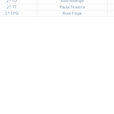
2.º TD
Júlio Rodrigo
2.º TT
Paula Teixeira
2.º TPSI
Rute Filipe