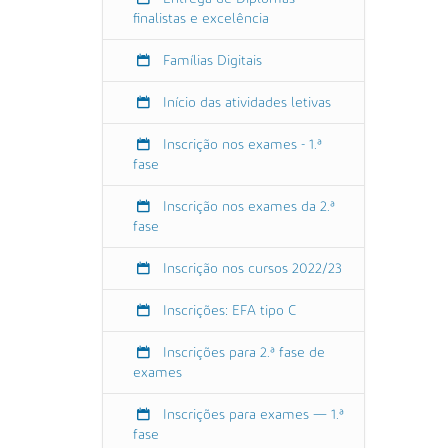
a
finalistas e excelência
o
-
Famílias Digitais
a
o
Início das atividades letivas
s
-
Inscrição nos exames - 1.ª
a
fase
l
u
Inscrição nos exames da 2.ª
n
fase
o
s
Inscrição nos cursos 2022/23
-
2
Inscrições: EFA tipo C
3
-
Inscrições para 2.ª fase de
exames
2
4
Inscrições para exames — 1.ª
-
fase
c