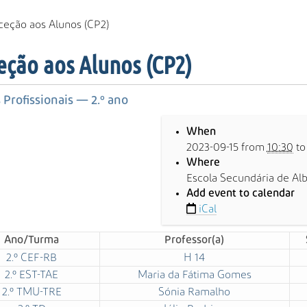
ceção aos Alunos (CP2)
eção aos Alunos (CP2)
 Profissionais ­— 2.º ano
When
2023-09-15
from
10:30
t
Where
Escola Secundária de Alb
Add event to calendar
iCal
Ano/Turma
Professor(a)
2.º CEF-RB
H 14
2.º EST-TAE
Maria da Fátima Gomes
2.º TMU-TRE
Sónia Ramalho