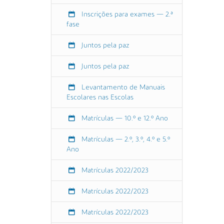
p
Inscrições para exames — 2.ª
-
fase
2
R
Juntos pela paz
e
c
Juntos pela paz
e
ç
Levantamento de Manuais
ã
Escolares nas Escolas
o
a
Matrículas — 10.º e 12.º Ano
o
s
Matrículas — 2.º, 3.º, 4.º e 5.º
Ano
A
l
Matrículas 2022/2023
u
n
Matrículas 2022/2023
o
s
Matrículas 2022/2023
(