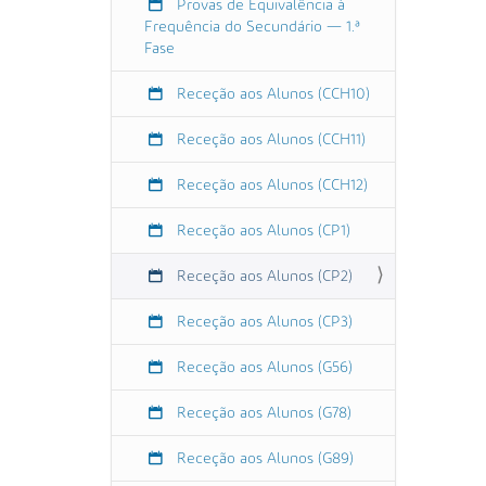
Provas de Equivalência à
0
Frequência do Secundário — 1.ª
0
Fase
+
0
Receção aos Alunos (CCH10)
1
Receção aos Alunos (CCH11)
:
0
Receção aos Alunos (CCH12)
0
2
Receção aos Alunos (CP1)
0
2
Receção aos Alunos (CP2)
3
-
Receção aos Alunos (CP3)
0
9
Receção aos Alunos (G56)
-
1
Receção aos Alunos (G78)
5
T
Receção aos Alunos (G89)
1