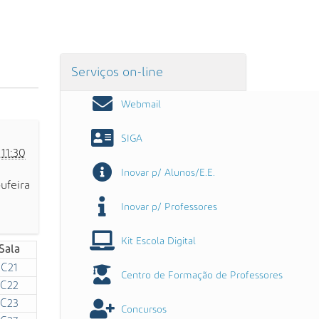
Serviços on-line
Webmail
SIGA
o
11:30
Inovar p/ Alunos/E.E.
ufeira
Inovar p/ Professores
Kit Escola Digital
Sala
C21
Centro de Formação de Professores
C22
C23
Concursos