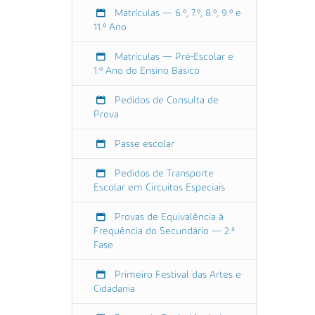
C
Matrículas — 6.º, 7.º, 8.º, 9.º e
P
11.º Ano
2
)
Matrículas — Pré-Escolar e
2
1.º Ano do Ensino Básico
0
2
Pedidos de Consulta de
3
Prova
-
0
Passe escolar
9
Pedidos de Transporte
-
Escolar em Circuitos Especiais
1
5
Provas de Equivalência à
T
Frequência do Secundário — 2.ª
1
Fase
0
:
Primeiro Festival das Artes e
3
Cidadania
0
: