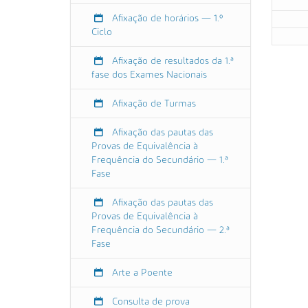
l
Afixação de horários — 1.º
p
Ciclo
o
e
Afixação de resultados da 1.ª
n
fase dos Exames Nacionais
t
e
Afixação de Turmas
.
g
Afixação das pautas das
Provas de Equivalência à
o
Frequência do Secundário — 1.ª
v
Fase
.
p
Afixação das pautas das
t
Provas de Equivalência à
/
Frequência do Secundário — 2.ª
a
Fase
g
r
Arte a Poente
u
p
Consulta de prova