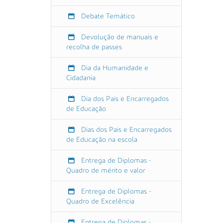
a
m
Debate Temático
e
n
Devolução de manuais e
recolha de passes
t
o
Dia da Humanidade e
/
Cidadania
e
v
Dia dos Pais e Encarregados
e
de Educação
n
t
Dias dos Pais e Encarregados
o
de Educação na escola
s
/
Entrega de Diplomas -
r
Quadro de mérito e valor
e
c
Entrega de Diplomas -
e
Quadro de Excelência
c
Entrega de Diplomas -