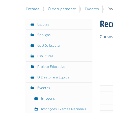
u
P
V
Entrada
O Agrupamento
Eventos
Re
i
e
o
s
s
c
a
Rec
q
Escolas
N
ê
r
u
e
a
i
Serviços
s
Cursos
v
s
t
e
h
a
Gestão Escolar
á
g
t
A
a
t
Estruturas
v
a
q
p
a
ç
u
Projeto Educativo
s
n
ã
i
:
ç
:
o
O Diretor e a Equipa
/
a
/
d
Eventos
w
a
w
…
Imagens
w
.
Inscrições Exames Nacionais
a