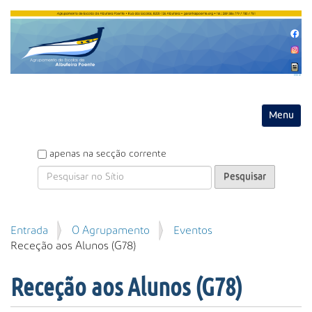
Entrar
Toggle na
P
apenas na secção corrente
e
s
q
u
P
Entrada
O Agrupamento
Eventos
i
e
Receção aos Alunos (G78)
s
s
a
q
r
Receção aos Alunos (G78)
u
i