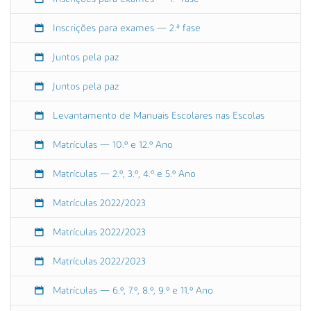
c
e
Inscrições para exames — 2.ª fase
ç
ã
Juntos pela paz
o
a
Juntos pela paz
o
Levantamento de Manuais Escolares nas Escolas
s
A
Matrículas — 10.º e 12.º Ano
l
u
Matrículas — 2.º, 3.º, 4.º e 5.º Ano
n
o
Matrículas 2022/2023
s
(
Matrículas 2022/2023
G
7
Matrículas 2022/2023
8
)
Matrículas — 6.º, 7.º, 8.º, 9.º e 11.º Ano
2