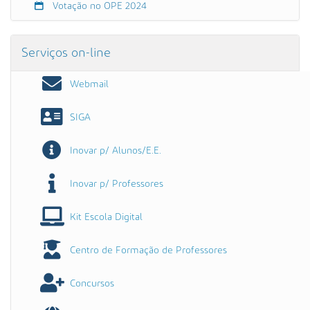
e
Votação no OPE 2024
8
.
º
Serviços on-line
a
n
Webmail
o
s
SIGA
)
Inovar p/ Alunos/E.E.
Inovar p/ Professores
Kit Escola Digital
Centro de Formação de Professores
Concursos