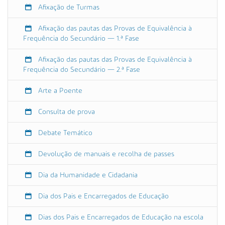
/
Afixação de Turmas
e
v
Afixação das pautas das Provas de Equivalência à
e
Frequência do Secundário — 1.ª Fase
n
t
Afixação das pautas das Provas de Equivalência à
Frequência do Secundário — 2.ª Fase
o
s
Arte a Poente
/
r
Consulta de prova
e
c
Debate Temático
e
c
Devolução de manuais e recolha de passes
a
o
Dia da Humanidade e Cidadania
-
a
Dia dos Pais e Encarregados de Educação
o
s
Dias dos Pais e Encarregados de Educação na escola