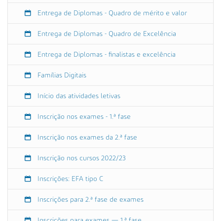
-
a
Entrega de Diplomas - Quadro de mérito e valor
l
u
Entrega de Diplomas - Quadro de Excelência
n
o
Entrega de Diplomas - finalistas e excelência
s
Famílias Digitais
-
2
Início das atividades letivas
3
-
Inscrição nos exames - 1.ª fase
2
4
Inscrição nos exames da 2.ª fase
-
g
Inscrição nos cursos 2022/23
-
7
Inscrições: EFA tipo C
-
8
Inscrições para 2.ª fase de exames
R
e
Inscrições para exames — 1.ª fase