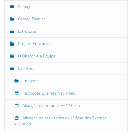
a
e
Serviços
v
.
e
g
Gestão Escolar
o
g
v
Estruturas
a
.
ç
p
Projeto Educativo
ã
t
o
O Diretor e a Equipa
/
a
Eventos
g
r
Imagens
u
p
Inscrições Exames Nacionais
a
m
Afixação de horários — 1.º Ciclo
e
n
Afixação de resultados da 1.ª fase dos Exames
t
Nacionais
o