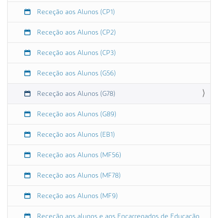
:
Receção aos Alunos (CP1)
0
0
Receção aos Alunos (CP2)
2
0
Receção aos Alunos (CP3)
2
Receção aos Alunos (G56)
3
-
Receção aos Alunos (G78)
0
9
Receção aos Alunos (G89)
-
1
Receção aos Alunos (EB1)
5
T
Receção aos Alunos (MF56)
1
1
Receção aos Alunos (MF78)
:
3
Receção aos Alunos (MF9)
0
:
Receção aos alunos e aos Encarregados de Educação