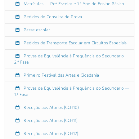
0
Matrículas — Pré-Escolar e 1.º Ano do Ensino Básico
2
3
Pedidos de Consulta de Prova
-
0
Passe escolar
9
-
Pedidos de Transporte Escolar em Circuitos Especiais
1
Provas de Equivalência à Frequência do Secundário —
5
2.ª Fase
T
1
Primeiro Festival das Artes e Cidadania
0
:
Provas de Equivalência à Frequência do Secundário —
3
1.ª Fase
0
:
Receção aos Alunos (CCH10)
0
0
Receção aos Alunos (CCH11)
+
0
Receção aos Alunos (CCH12)
1