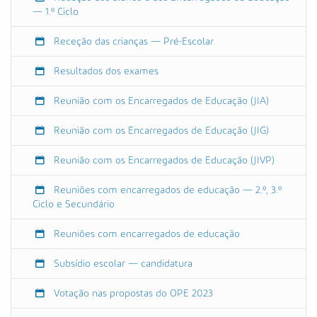
0
— 1.º Ciclo
0
+
Receção das crianças — Pré-Escolar
0
1
Resultados dos exames
:
Reunião com os Encarregados de Educação (JIA)
0
0
Reunião com os Encarregados de Educação (JIG)
3
.
Reunião com os Encarregados de Educação (JIVP)
º
c
Reuniões com encarregados de educação — 2.º, 3.º
i
Ciclo e Secundário
c
l
Reuniões com encarregados de educação
o
(
Subsídio escolar — candidatura
7
.
Votação nas propostas do OPE 2023
º