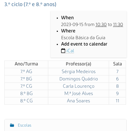
s
3.º ciclo (7.º e 8.º anos)
a
h
A
When
t
v
2023-09-15
from
10:30
to
11:30
t
a
Where
p
n
Escola Básica da Guia
s
ç
Add event to calendar
:
a
iCal
/
d
/
a
Ano/Turma
Professor(a)
Sala
w
…
7.º AG
Sérgia Medeiros
7
w
w
7.º BG
Domingos Quádrio
6
.
7.º CG
Carla Lourenço
8
a
8.º BG
M.ª José Alves
9
l
8.º CG
Ana Soares
11
p
o
e
n
Escolas
N
t