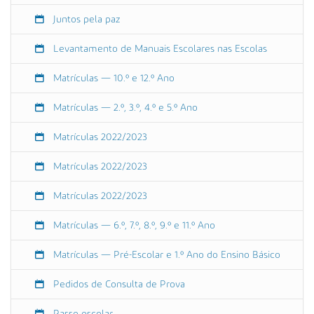
5
-
Juntos pela paz
0
6
Levantamento de Manuais Escolares nas Escolas
T
0
Matrículas — 10.º e 12.º Ano
0
Matrículas — 2.º, 3.º, 4.º e 5.º Ano
:
0
Matrículas 2022/2023
0
:
Matrículas 2022/2023
0
0
Matrículas 2022/2023
+
0
Matrículas — 6.º, 7.º, 8.º, 9.º e 11.º Ano
1
:
Matrículas — Pré-Escolar e 1.º Ano do Ensino Básico
0
0
Pedidos de Consulta de Prova
2
0
Passe escolar