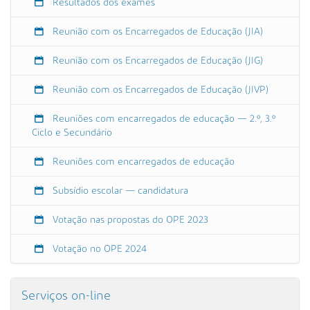
o
Resultados dos exames
S
e
Reunião com os Encarregados de Educação (JIA)
c
u
Reunião com os Encarregados de Educação (JIG)
n
Reunião com os Encarregados de Educação (JIVP)
d
á
Reuniões com encarregados de educação — 2.º, 3.º
r
Ciclo e Secundário
i
o
Reuniões com encarregados de educação
d
o
Subsídio escolar — candidatura
A
g
Votação nas propostas do OPE 2023
r
u
Votação no OPE 2024
p
a
m
Serviços on-line
e