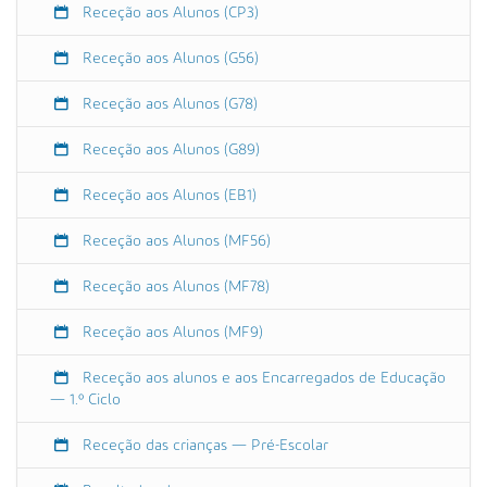
:
Receção aos Alunos (CP3)
0
0
Receção aos Alunos (G56)
E
x
Receção aos Alunos (G78)
p
Receção aos Alunos (G89)
o
s
Receção aos Alunos (EB1)
i
ç
Receção aos Alunos (MF56)
ã
o
Receção aos Alunos (MF78)
J
I
Receção aos Alunos (MF9)
e
E
Receção aos alunos e aos Encarregados de Educação
n
— 1.º Ciclo
s
i
Receção das crianças — Pré-Escolar
n