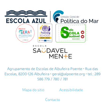
i
r
a
P
o
e
n
t
e
Agrupamento de Escolas de Albufeira Poente • Rua das
Escolas, 8200-126 Albufeira • geral@alpoente.org • tel.: 289
586 779 / 780 / 781
Mapa do sítio
Acessibilidade
Contacto