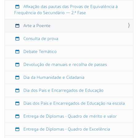
o
Afixação das pautas das Provas de Equivalência à
/
Frequência do Secundário — 2.ª Fase
e
v
Arte a Poente
e
Consulta de prova
n
t
Debate Temático
o
s
Devolução de manuais e recolha de passes
/
a
Dia da Humanidade e Cidadania
r
t
Dia dos Pais e Encarregados de Educação
e
-
Dias dos Pais e Encarregados de Educação na escola
a
-
Entrega de Diplomas - Quadro de mérito e valor
p
o
Entrega de Diplomas - Quadro de Excelência
e