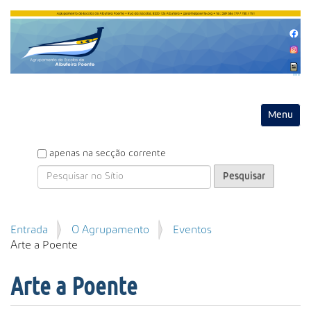
Entrar
Toggle na
P
apenas na secção corrente
e
s
q
u
P
Entrada
O Agrupamento
Eventos
i
e
Arte a Poente
s
s
a
q
r
Arte a Poente
u
i