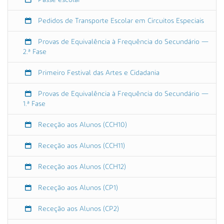
2
2
Pedidos de Transporte Escolar em Circuitos Especiais
-
0
Provas de Equivalência à Frequência do Secundário —
5
2.ª Fase
-
Primeiro Festival das Artes e Cidadania
2
7
Provas de Equivalência à Frequência do Secundário —
T
1.ª Fase
2
3
Receção aos Alunos (CCH10)
:
5
Receção aos Alunos (CCH11)
9
:
Receção aos Alunos (CCH12)
5
9
Receção aos Alunos (CP1)
+
0
Receção aos Alunos (CP2)
1