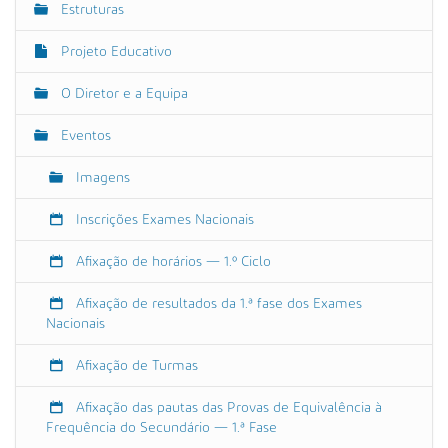
n
Estruturas
a
t
ç
e
Projeto Educativo
ã
.
o
g
O Diretor e a Equipa
o
v
Eventos
.
Imagens
p
t
Inscrições Exames Nacionais
/
a
Afixação de horários — 1.º Ciclo
g
r
Afixação de resultados da 1.ª fase dos Exames
u
Nacionais
p
a
Afixação de Turmas
m
e
Afixação das pautas das Provas de Equivalência à
n
Frequência do Secundário — 1.ª Fase
t