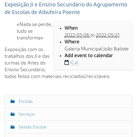
s
Exposição JI e Ensino Secundário do Agrupamento
a
de Escolas de Albufeira Poente
A
v
h
«Nada se perde,
When
a
t
tudo se
2022-05-06
to
2022-05-27
n
t
transforma»
ç
Where
p
a
Galeria Municipal João Bailote
Exposição com os
s
d
Add event to calendar
trabalhos dos JI e das
:
a
iCal
turmas de Artes do
/
…
Ensino Secundário,
/
todos feitos com materiais reciclados/recicláveis.
w
w
w
.
Escolas
N
a
a
l
Serviços
v
p
o
e
Gestão Escolar
e
g