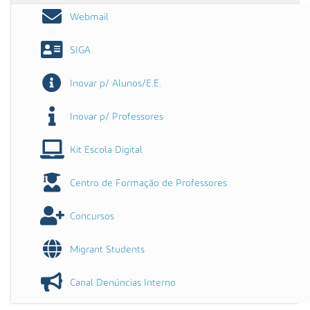
n
Webmail
t
o
SIGA
d
e
Inovar p/ Alunos/E.E.
E
s
c
Inovar p/ Professores
o
l
Kit Escola Digital
a
s
Centro de Formação de Professores
d
e
Concursos
A
l
Migrant Students
b
u
Canal Denúncias Interno
f
e